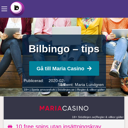
Bilbingo – tips
Gå till Maria Casino
Publicerad: 2020-02-
Skribent:
18
Maria Lundgren
18+ | Spela ansvarsfullt |
Stödlinjen.se
|
Regler & villkor gäller
18+ Stödlinjen.se
|
Regler & villkor gäller
10 free spins utan insättningskrav