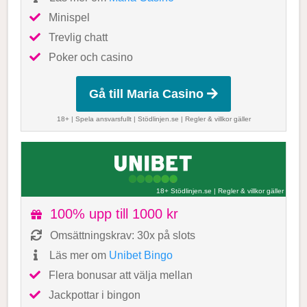
Minispel
Trevlig chatt
Poker och casino
Gå till Maria Casino
18+ | Spela ansvarsfullt |
Stödlinjen.se
|
Regler & villkor gäller
18+ Stödlinjen.se
|
Regler & villkor gäller
100% upp till 1000 kr
Omsättningskrav: 30x på slots
Läs mer om
Unibet Bingo
Flera bonusar att välja mellan
Jackpottar i bingon