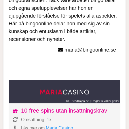
bingobranschen. Tack vare arbete i bingohallar
och egna spelupplevelser har hon en
djupgående förståelse för spelets alla aspekter.
Här på bingoonline delar hon med sig av sin
kunskap och entusiasm i både artiklar,
recensioner och nyheter.
maria@bingoonline.se
18+ Stödlinjen.se
|
Regler & villkor gäller
10 free spins utan insättningskrav
Omsättning: 1x
Läs mer om
Maria Casino