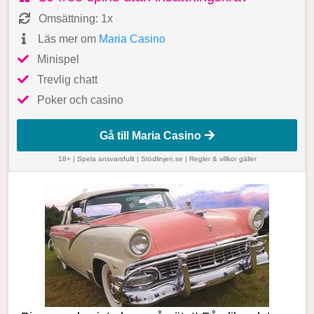
Omsättning: 1x
Läs mer om
Maria Casino
Minispel
Trevlig chatt
Poker och casino
Gå till Maria Casino
18+ | Spela ansvarsfullt |
Stödlinjen.se
|
Regler & villkor gäller