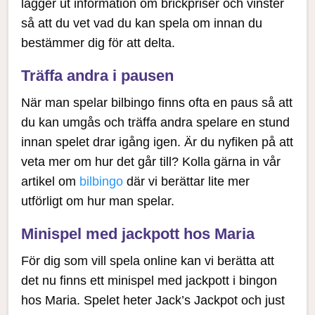
lägger ut information om brickpriser och vinster
så att du vet vad du kan spela om innan du
bestämmer dig för att delta.
Träffa andra i pausen
När man spelar bilbingo finns ofta en paus så att
du kan umgås och träffa andra spelare en stund
innan spelet drar igång igen. Är du nyfiken på att
veta mer om hur det går till? Kolla gärna in vår
artikel om
bilbingo
där vi berättar lite mer
utförligt om hur man spelar.
Minispel med jackpott hos Maria
För dig som vill spela online kan vi berätta att
det nu finns ett minispel med jackpott i bingon
hos Maria. Spelet heter Jack’s Jackpot och just