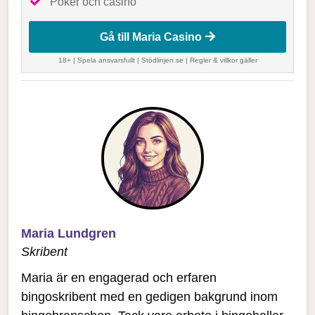
Poker och casino
Gå till Maria Casino
18+ | Spela ansvarsfullt |
Stödlinjen.se
|
Regler & villkor gäller
Maria Lundgren
Skribent
Maria är en engagerad och erfaren
bingoskribent med en gedigen bakgrund inom