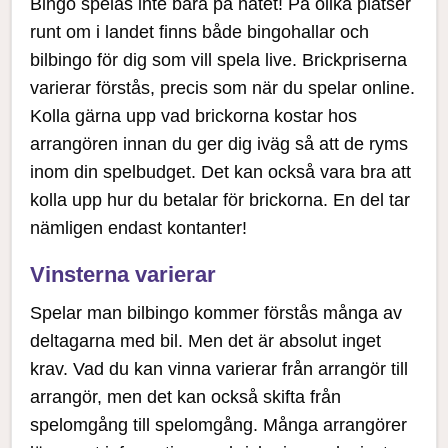
Bingo spelas inte bara på nätet! På olika platser
runt om i landet finns både bingohallar och
bilbingo för dig som vill spela live. Brickpriserna
varierar förstås, precis som när du spelar online.
Kolla gärna upp vad brickorna kostar hos
arrangören innan du ger dig iväg så att de ryms
inom din spelbudget. Det kan också vara bra att
kolla upp hur du betalar för brickorna. En del tar
nämligen endast kontanter!
Vinsterna varierar
Spelar man bilbingo kommer förstås många av
deltagarna med bil. Men det är absolut inget
krav. Vad du kan vinna varierar från arrangör till
arrangör, men det kan också skifta från
spelomgång till spelomgång. Många arrangörer