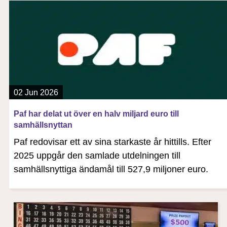
02 Jun 2026
Paf har delat ut över en halv miljard euro till
samhällsnyttan
Paf redovisar ett av sina starkaste år hittills. Efter
2025 uppgår den samlade utdelningen till
samhällsnyttiga ändamål till 527,9 miljoner euro.