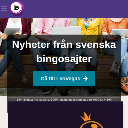
Nyheter från svenska
bingosajter
Gå till LeoVegas
18+. Endast nya spelare. 100% Insättningsbonus upp till 4000 kr. + 100
gratisspins i spelet Pirots 5. Min insättning. 100 kr. Omsättningskrav 10x i casinot.
Giltigt i 60 dagar.
Regler & villkor gäller
.
stodlinjen.se
-
spelpaus.se
. Spela
ansvarsfullt.