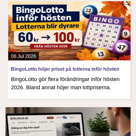
06 Jul 2026
BingoLotto höjer priset på lotterna inför hösten
BingoLotto gör flera förändringar inför hösten
2026. Bland annat höjer man lottpriserna.