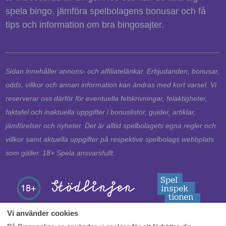
spela bingo, jämföra spelbolagens bonusar och få
tips och information om bra bingosajter.
Sidan innehåller annons- och affiliatelänkar. Erbjudanden, bonusar,
odds, villkor och annan information kan ändras med kort varsel. Vi
reserverar oss därför för eventuella felskrivningar, felaktigheter,
faktafel och inaktuella uppgifter i bonuslistor, guider, artiklar,
jämförelser och nyheter. Det är alltid spelbolagets egna regler och
villkor samt aktuella uppgifter på respektive spelbolags webbplats
som gäller. 18+ Spela ansvarsfullt.
© 2006-2026 www.bingoonline.se