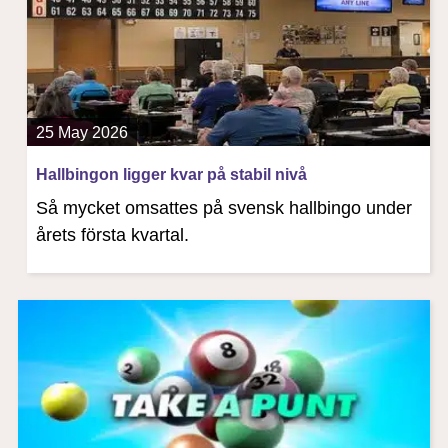
25 May 2026
Hallbingon ligger kvar på stabil nivå
Så mycket omsattes på svensk hallbingo under
årets första kvartal.