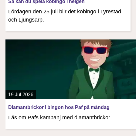
Så kan du spela kobingo i helgen
Lördagen den 25 juli blir det kobingo i Lyrestad
och Ljungsarp.
19 Jul 2026
Diamantbrickor i bingon hos Paf på måndag
Läs om Pafs kampanj med diamantbrickor.