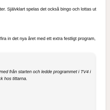
r. Självklart spelas det också bingo och lottas ut
fira in det nya året med ett extra festligt program,
 med från starten och ledde programmet i TV4 i
k hos tittarna.