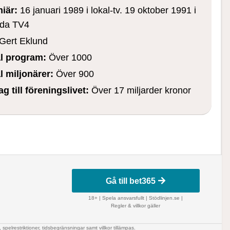
iär:
16 januari 1989 i lokal-tv. 19 oktober 1991 i
nda TV4
Gert Eklund
l program:
Över 1000
l miljonärer:
Över 900
ag till föreningslivet:
Över 17 miljarder kronor
Gå till bet365
18+ | Spela ansvarsfullt |
Stödlinjen.se
|
Regler & villkor gäller
spelrestriktioner, tidsbegränsningar samt villkor tillämpas.