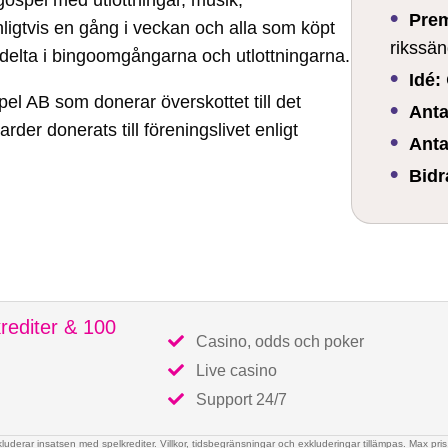
Prem
ligtvis en gång i veckan och alla som köpt
rikssä
 delta i bingoomgångarna och utlottningarna.
Idé:
pel AB som donerar överskottet till det
Anta
der donerats till föreningslivet enligt
Anta
Bidr
krediter & 100
Casino, odds och poker
Live casino
Support 24/7
kluderar insatsen med spelkrediter. Villkor, tidsbegränsningar och exkluderingar tillämpas. Max pris, 