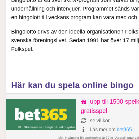
underhållning och intervjuer. Programmet sänds van
en bingolott till veckans program kan vara med och
Bingolotto drivs av den ideella organisationen Folks
svenska föreningslivet. Sedan 1991 har över 17 miljar
Folkspel.
Här kan du spela online bingo
upp till 1500 spel
gratisspel
se villkor
18+ Stödlinjen.se
|
Regler & villkor gäller
Läs mer om
bet365
Min. insättning för spelkrediter är 50 kr. Utbetalningar ex