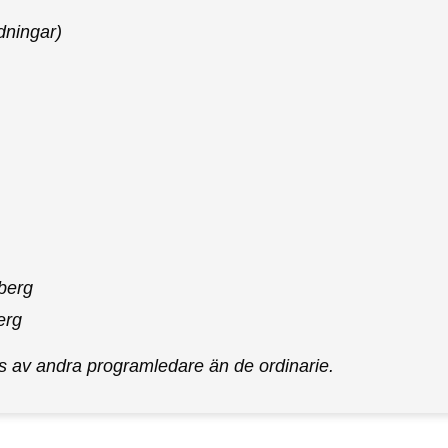
dningar)
berg
erg
s av andra programledare än de ordinarie.