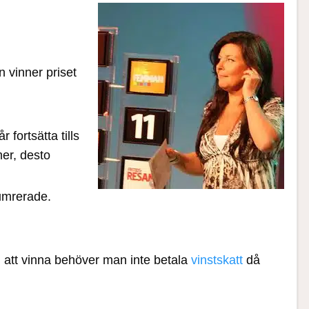
n vinner priset
fortsätta tills
er, desto
numrerade.
en att vinna behöver man inte betala
vinstskatt
då