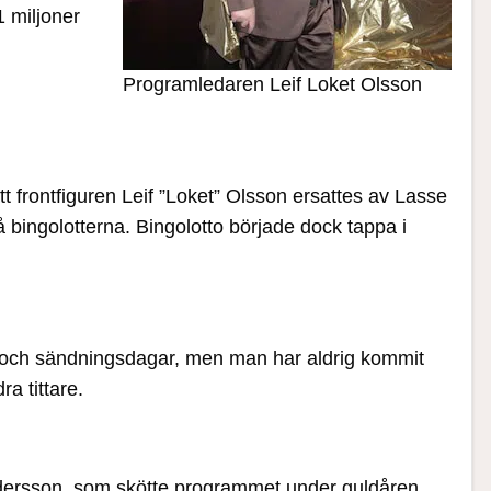
1 miljoner
Programledaren Leif Loket Olsson
tt frontfiguren Leif ”Loket” Olsson ersattes av Lasse
 bingolotterna. Bingolotto började dock tappa i
 och sändningsdagar, men man har aldrig kommit
a tittare.
dersson, som skötte programmet under guldåren