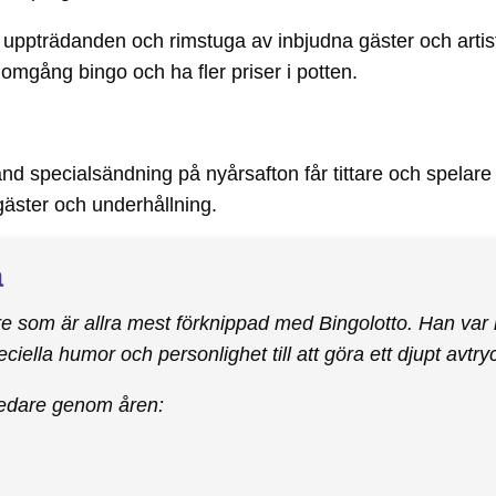
uppträdanden och rimstuga av inbjudna gäster och artiste
 omgång bingo och ha fler priser i potten.
sänd specialsändning på nyårsafton får tittare och spelare 
gäster och underhållning.
a
are som är allra mest förknippad med Bingolotto. Han var
lla humor och personlighet till att göra ett djupt avtryc
ledare genom åren: