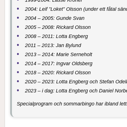
2004: Leif ”Loket” Olsson (under ett fåtal sän
2004 – 2005: Gunde Svan
2005 – 2008: Rickard Olsson
2008 – 2011: Lotta Engberg
2011 – 2013: Jan Bylund
2013 – 2014: Marie Serneholt
2014 – 2017: Ingvar Oldsberg
2018 – 2020: Rickard Olsson
2020 – 2023: Lotta Engberg och Stefan Odel
2023 – i dag: Lotta Engberg och Daniel Norb
Specialprogram och sommarbingo har ibland lett