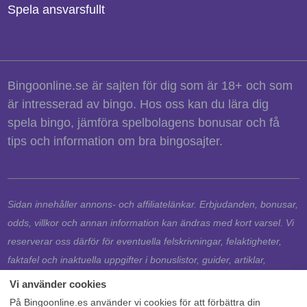
Spela ansvarsfullt
Bingoonline.se är sajten för dig som är 18+ och som
är intresserad av bingo. Hos oss kan du lära dig
spela bingo, jämföra spelbolagens bonusar och få
tips och information om bra bingosajter.
Sidan innehåller annons- och affiliatelänkar. Erbjudanden, bonusar,
odds, villkor och annan information kan ändras med kort varsel. Vi
reserverar oss därför för eventuella felskrivningar, felaktigheter,
faktafel och inaktuella uppgifter i bonuslistor, guider, artiklar,
jämförelser och nyheter. Det är alltid spelbolagets egna regler och
villkor samt aktuella uppgifter på respektive spelbolags webbplats
På Bingoonline.es använder vi cookies för att förbättra din