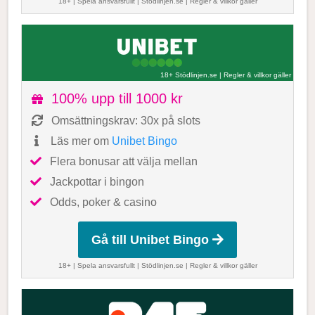
18+ | Spela ansvarsfullt |
Stödlinjen.se
|
Regler & villkor gäller
18+ Stödlinjen.se
|
Regler & villkor gäller
100% upp till 1000 kr
Omsättningskrav: 30x på slots
Läs mer om
Unibet Bingo
Flera bonusar att välja mellan
Jackpottar i bingon
Odds, poker & casino
Gå till Unibet Bingo
18+ | Spela ansvarsfullt |
Stödlinjen.se
|
Regler & villkor gäller