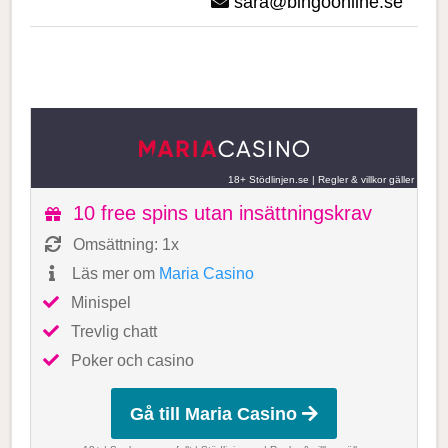
sara@bingoonline.se
18+ Stödlinjen.se
|
Regler & villkor gäller
10 free spins utan insättningskrav
Omsättning: 1x
Läs mer om
Maria Casino
Minispel
Trevlig chatt
Poker och casino
Gå till Maria Casino