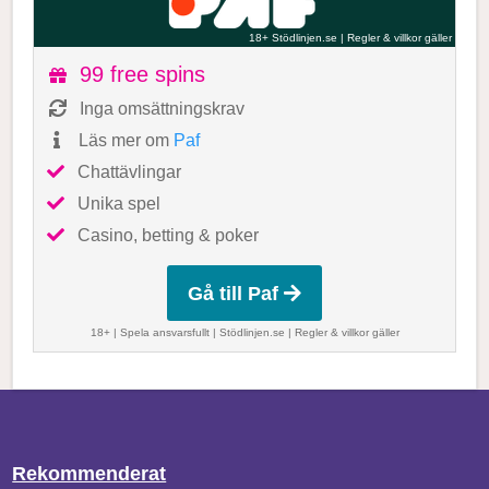
18+ Stödlinjen.se
|
Regler & villkor gäller
99 free spins
Inga omsättningskrav
Läs mer om
Paf
Chattävlingar
Unika spel
Casino, betting & poker
Gå till Paf
18+ | Spela ansvarsfullt |
Stödlinjen.se
|
Regler & villkor gäller
Rekommenderat