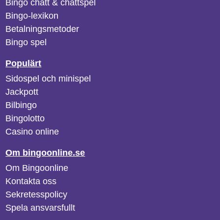
Bingo chatt & chattspel
Bingo-lexikon
Betalningsmetoder
Bingo spel
Populärt
Sidospel och minispel
Jackpott
Bilbingo
Bingolotto
Casino online
Om bingoonline.se
Om Bingoonline
Kontakta oss
Sekretesspolicy
Spela ansvarsfullt