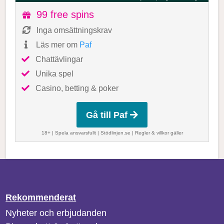
99 free spins
Inga omsättningskrav
Läs mer om
Paf
Chattävlingar
Unika spel
Casino, betting & poker
Gå till Paf
18+ | Spela ansvarsfullt |
Stödlinjen.se
|
Regler & villkor gäller
Rekommenderat
Nyheter och erbjudanden