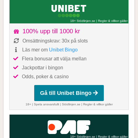
18+ Stödlinjen.se
|
Regler & villkor gäller
100% upp till 1000 kr
Omsättningskrav: 30x på slots
Läs mer om
Unibet Bingo
Flera bonusar att välja mellan
Jackpottar i bingon
Odds, poker & casino
Gå till Unibet Bingo
18+ | Spela ansvarsfullt |
Stödlinjen.se
|
Regler & villkor gäller
18+ Stödlinjen.se
|
Regler & villkor gäller