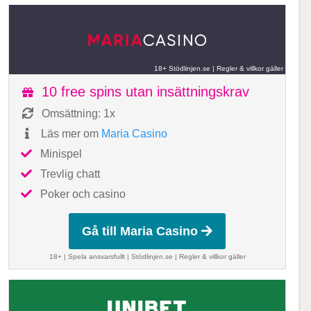
18+ Stödlinjen.se
|
Regler & villkor gäller
10 free spins utan insättningskrav
Omsättning: 1x
Läs mer om
Maria Casino
Minispel
Trevlig chatt
Poker och casino
Gå till Maria Casino
18+ | Spela ansvarsfullt |
Stödlinjen.se
|
Regler & villkor gäller