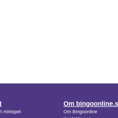
t
Om bingoonline.
h minispel
Om Bingoonline