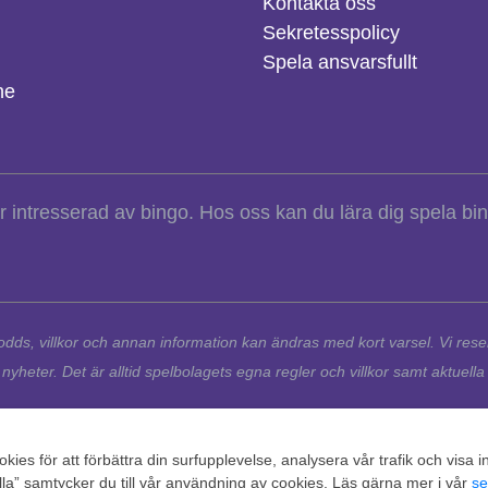
Kontakta oss
Sekretesspolicy
Spela ansvarsfullt
ne
r intresserad av bingo. Hos oss kan du lära dig spela bi
dds, villkor och annan information kan ändras med kort varsel. Vi reserve
och nyheter. Det är alltid spelbolagets egna regler och villkor samt aktue
ies för att förbättra din surfupplevelse, analysera vår trafik och visa i
la” samtycker du till vår användning av cookies. Läs gärna mer i vår
se