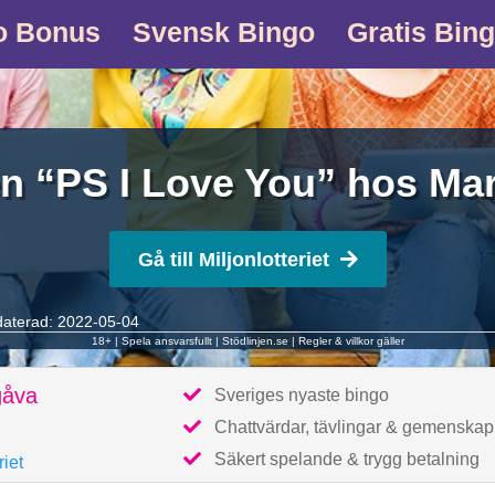
o Bonus
Svensk Bingo
Gratis Bin
en “PS I Love You” hos Ma
Gå till Miljonlotteriet
aterad: 2022-05-04
18+ | Spela ansvarsfullt |
Stödlinjen.se
|
Regler & villkor gäller
gåva
Sveriges nyaste bingo
Chattvärdar, tävlingar & gemenskap
Säkert spelande & trygg betalning
riet