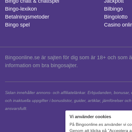
Bingo chatt & chattspel
Jackpott
Bingo-lexikon
Bilbingo
Betalningsmetoder
Bingolotto
Bingo spel
Casino onli
Bingoonline.se är sajten för dig som är 18+ och som ä
information om bra bingosajter.
Sidan innehåller annons- och affiliatelänkar. Erbjudanden, bonusar, o
och inaktuella uppgifter i bonuslistor, guider, artiklar, jämförelser 
ansvarsfullt.
På Bingoonline.es använder vi cook
Genom att klicka på ”Acceptera al