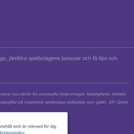
ngo, jämföra spelbolagens bonusar och få tips och
rar oss därför för eventuella felskrivningar, felaktigheter, faktafel
lla uppgifter på respektive spelbolags webbplats som gäller. 18+ Spela
nnehåll som är relevant för dig.
kretesspolicy
.