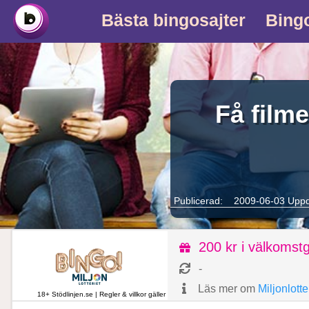
Bästa bingosajter
Bing
Få film
Publicerad: 2009-06-03
Uppd
200 kr i välkomst
-
Läs mer om
Miljonlotte
18+ Stödlinjen.se
|
Regler & villkor gäller