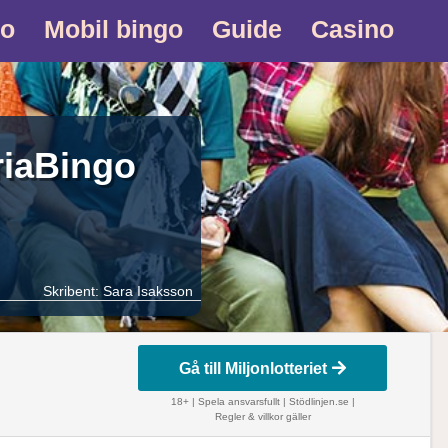
go
Mobil bingo
Guide
Casino
riaBingo
Skribent:
Sara Isaksson
Gå till Miljonlotteriet
18+ | Spela ansvarsfullt |
Stödlinjen.se
|
Regler & villkor gäller