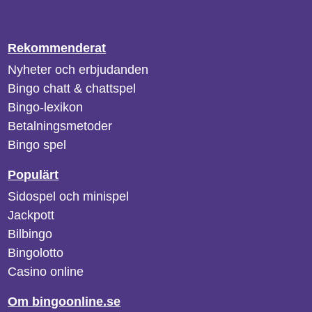
Rekommenderat
Nyheter och erbjudanden
Bingo chatt & chattspel
Bingo-lexikon
Betalningsmetoder
Bingo spel
Populärt
Sidospel och minispel
Jackpott
Bilbingo
Bingolotto
Casino online
Om bingoonline.se