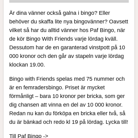
Är dina vänner också galna i bingo? Eller
behöver du skaffa lite nya bingovänner? Oavsett
vilket så har du alltid vänner hos Paf Bingo, när
de kör Bingo With Friends varje lördag kväll.
Dessutom har de en garanterad vinstpott på 10
000 kronor och den går av stapeln varje lördag
klockan 19.00.
Bingo with Friends spelas med 75 nummer och
är en femradersbingo. Priset är mycket
förmånligt – bara 10 kronor per bricka, som ger
dig chansen att vinna en del av 10 000 kronor.
Redan nu kan du förköpa en bricka eller två, så
du är bänkad och redo kl 19 på lördag. Lycka till!
Till Paf Bingo ->