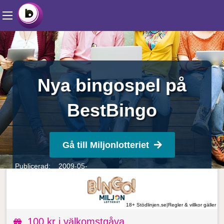
Nya bingospel på
BestBingo
Gå till Miljonlotteriet
Publicerad: 2009-05-
26
Skribent:
Sara Isaksson
18+ | Spela ansvarsfullt |
Stödlinjen.se
|
Regler & villkor gäller
18+ Stödlinjen.se
|
Regler & villkor gäller
100 kr i välkomstgåva