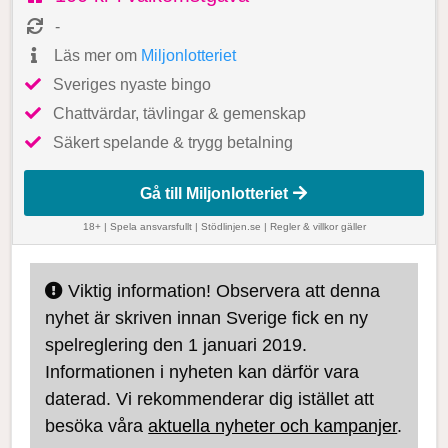
-
Läs mer om
Miljonlotteriet
Sveriges nyaste bingo
Chattvärdar, tävlingar & gemenskap
Säkert spelande & trygg betalning
Gå till Miljonlotteriet
18+ | Spela ansvarsfullt |
Stödlinjen.se
|
Regler & villkor gäller
Viktig information! Observera att denna
nyhet är skriven innan Sverige fick en ny
spelreglering den 1 januari 2019.
Informationen i nyheten kan därför vara
daterad. Vi rekommenderar dig istället att
besöka våra
aktuella nyheter och kampanjer
.