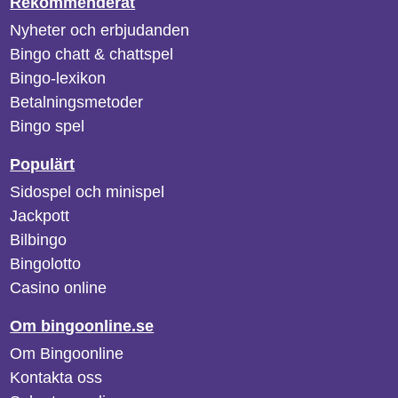
Rekommenderat
Nyheter och erbjudanden
Bingo chatt & chattspel
Bingo-lexikon
Betalningsmetoder
Bingo spel
Populärt
Sidospel och minispel
Jackpott
Bilbingo
Bingolotto
Casino online
Om bingoonline.se
Om Bingoonline
Kontakta oss