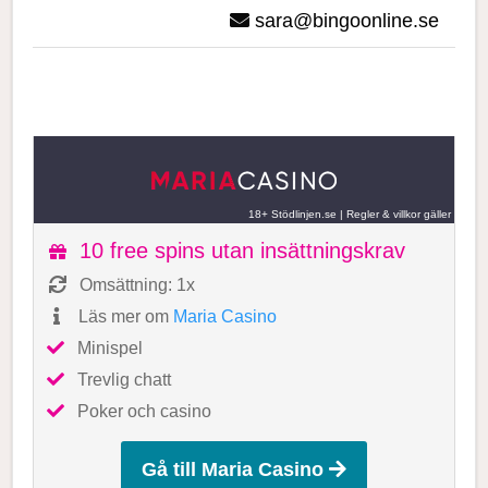
sara@bingoonline.se
18+ Stödlinjen.se
|
Regler & villkor gäller
10 free spins utan insättningskrav
Omsättning: 1x
Läs mer om
Maria Casino
Minispel
Trevlig chatt
Poker och casino
Gå till Maria Casino