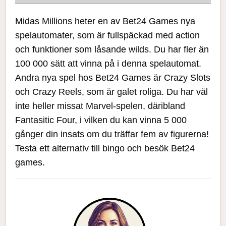
Midas Millions heter en av Bet24 Games nya
spelautomater, som är fullspäckad med action
och funktioner som låsande wilds. Du har fler än
100 000 sätt att vinna på i denna spelautomat.
Andra nya spel hos Bet24 Games är Crazy Slots
och Crazy Reels, som är galet roliga. Du har väl
inte heller missat Marvel-spelen, däribland
Fantasitic Four, i vilken du kan vinna 5 000
gånger din insats om du träffar fem av figurerna!
Testa ett alternativ till bingo och besök Bet24
games.