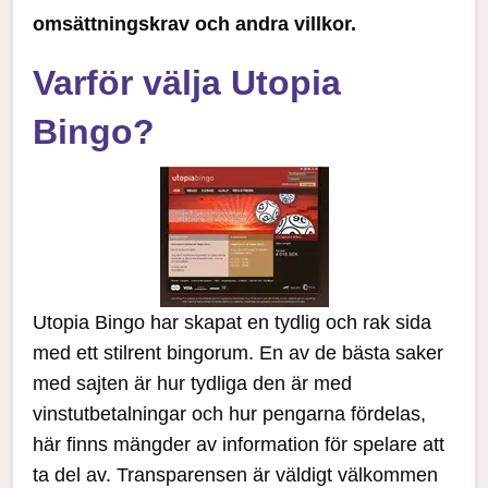
omsättningskrav och andra villkor.
Varför välja Utopia
Bingo?
Utopia Bingo har skapat en tydlig och rak sida
med ett stilrent bingorum. En av de bästa saker
med sajten är hur tydliga den är med
vinstutbetalningar och hur pengarna fördelas,
här finns mängder av information för spelare att
ta del av. Transparensen är väldigt välkommen