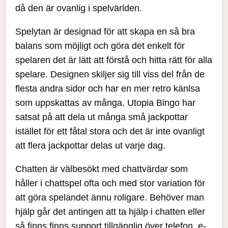
då den är ovanlig i spelvärlden.
Spelytan är designad för att skapa en så bra
balans som möjligt och göra det enkelt för
spelaren det är lätt att förstå och hitta rätt för alla
spelare. Designen skiljer sig till viss del från de
flesta andra sidor och har en mer retro känlsa
som uppskattas av många. Utopia Bingo har
satsat på att dela ut många små jackpottar
istället för ett fåtal stora och det är inte ovanligt
att flera jackpottar delas ut varje dag.
Chatten är välbesökt med chattvärdar som
håller i chattspel ofta och med stor variation för
att göra spelandet ännu roligare. Behöver man
hjälp går det antingen att ta hjälp i chatten eller
så finns finns support tillgänglig över telefon, e-