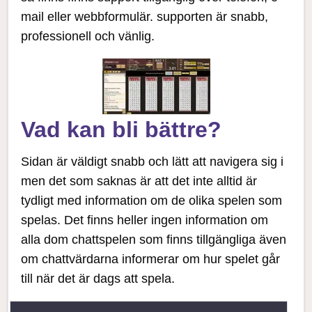
mail eller webbformulär. supporten är snabb,
professionell och vänlig.
Vad kan bli bättre?
Sidan är väldigt snabb och lätt att navigera sig i
men det som saknas är att det inte alltid är
tydligt med information om de olika spelen som
spelas. Det finns heller ingen information om
alla dom chattspelen som finns tillgängliga även
om chattvärdarna informerar om hur spelet går
till när det är dags att spela.