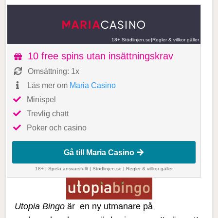
18+ Stödlinjen.se
|
Regler & villkor gäller
10 free spins utan insättningskrav
Omsättning: 1x
Läs mer om
Maria Casino
Minispel
Trevlig chatt
Poker och casino
Gå till Maria Casino
18+ | Spela ansvarsfullt |
Stödlinjen.se
|
Regler & villkor gäller
Utopia Bingo
är en ny utmanare på