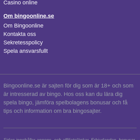
Casino online
Om bingoonline.se
Om Bingoonline
Kontakta oss
Sekretesspolicy
Spela ansvarsfullt
Bingoonline.se är sajten för dig som är 18+ och som
är intresserad av bingo. Hos oss kan du lära dig
spela bingo, jämföra spelbolagens bonusar och få
tips och information om bra bingosajter.
Sidan innehåller annons- och affiliatelänkar. Erbjudanden, bonusar,