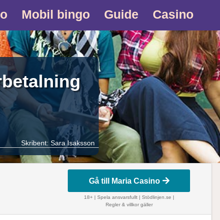
go
Mobil bingo
Guide
Casino
rbetalning
Skribent:
Sara Isaksson
Gå till Maria Casino
18+ | Spela ansvarsfullt |
Stödlinjen.se
|
Regler & villkor gäller