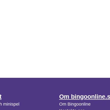
t
Om bingoonline.
h minispel
Om Bingoonline