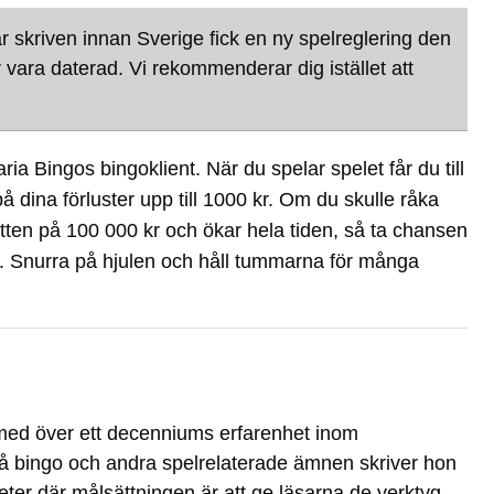
r skriven innan Sverige fick en ny spelreglering den
 vara daterad. Vi rekommenderar dig istället att
aria Bingos bingoklient. När du spelar spelet får du till
 dina förluster upp till 1000 kr. Om du skulle råka
kpotten på 100 000 kr och ökar hela tiden, så ta chansen
o. Snurra på hjulen och håll tummarna för många
 med över ett decenniums erfarenhet inom
å bingo och andra spelrelaterade ämnen skriver hon
heter där målsättningen är att ge läsarna de verktyg