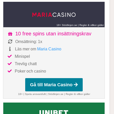
18+ Stödlinjen.se
|
Regler & villkor gäller
10 free spins utan insättningskrav
Omsättning: 1x
Läs mer om
Maria Casino
Minispel
Trevlig chatt
Poker och casino
Gå till Maria Casino
18+ | Spela ansvarsfullt |
Stödlinjen.se
|
Regler & villkor gäller