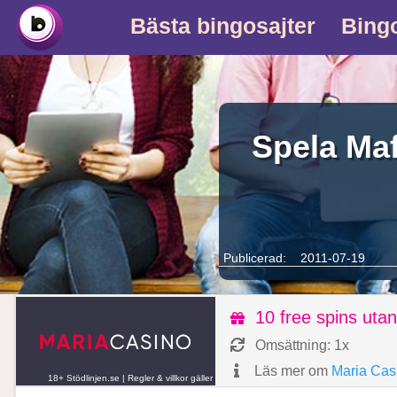
Bästa bingosajter
Bing
Spela Maf
Publicerad: 2011-07-19
10 free spins utan
Omsättning: 1x
Läs mer om
Maria Cas
18+ Stödlinjen.se
|
Regler & villkor gäller