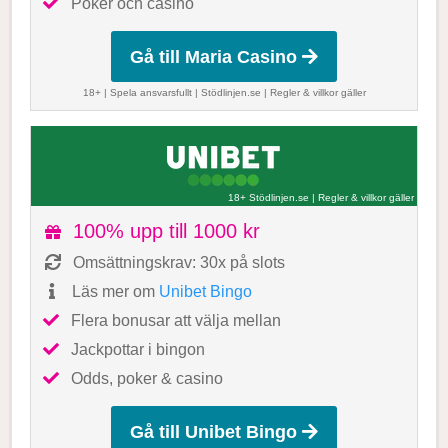
Poker och casino
Gå till Maria Casino
18+ | Spela ansvarsfullt |
Stödlinjen.se
|
Regler & villkor gäller
18+ Stödlinjen.se
|
Regler & villkor gäller
100% upp till 1000 kr
Omsättningskrav: 30x på slots
Läs mer om
Unibet Bingo
Flera bonusar att välja mellan
Jackpottar i bingon
Odds, poker & casino
Gå till Unibet Bingo