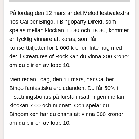
På lördag den 12 mars är det Melodifestivalextra
hos Caliber Bingo. I Bingoparty Direkt, som
spelas mellan klockan 15.30 och 18.30, kommer
en lycklig vinnare att koras, som får
konsertbiljetter för 1 000 kronor. Inte nog med
det, i Creatures of Rock kan du vinna 200 kronor
om du blir en av topp 10.
Men redan i dag, den 11 mars, har Caliber
Bingo fantastiska erbjudanden. Du får 50% i
insättningsbonus på första insättningen mellan
klockan 7.00 och midnatt. Och spelar du i
Bingomixen har du chans att vinna 300 kronor
om du blir en av topp 10.