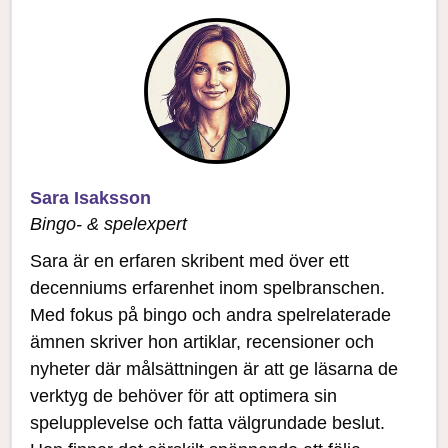
Sara Isaksson
Bingo- & spelexpert
Sara är en erfaren skribent med över ett
decenniums erfarenhet inom spelbranschen.
Med fokus på bingo och andra spelrelaterade
ämnen skriver hon artiklar, recensioner och
nyheter där målsättningen är att ge läsarna de
verktyg de behöver för att optimera sin
spelupplevelse och fatta välgrundade beslut.