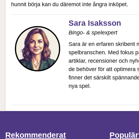
hunnit börja kan du däremot inte ångra inköpet.
Sara Isaksson
Bingo- & spelexpert
Sara är en erfaren skribent
spelbranschen. Med fokus p
artiklar, recensioner och ny
de behöver för att optimera 
finner det särskilt spännand
nya spel.
Rekommenderat
Populär