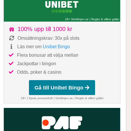
18+ Stödlinjen.se
|
Regler & villkor gäller
100% upp till 1000 kr
Omsättningskrav: 30x på slots
Läs mer om
Unibet Bingo
Flera bonusar att välja mellan
Jackpottar i bingon
Odds, poker & casino
Gå till Unibet Bingo
18+ | Spela ansvarsfullt |
Stödlinjen.se
|
Regler & villkor gäller