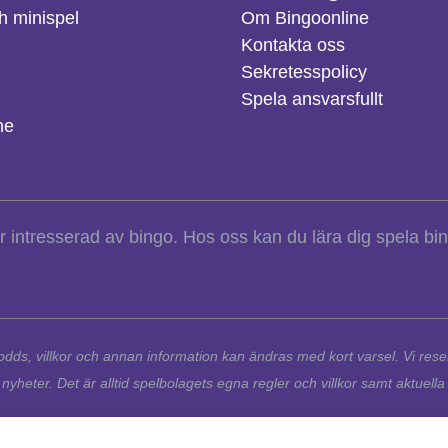
h minispel
Om Bingoonline
Kontakta oss
Sekretesspolicy
Spela ansvarsfullt
ne
r intresserad av bingo. Hos oss kan du lära dig spela bi
dds, villkor och annan information kan ändras med kort varsel. Vi reserve
och nyheter. Det är alltid spelbolagets egna regler och villkor samt aktue