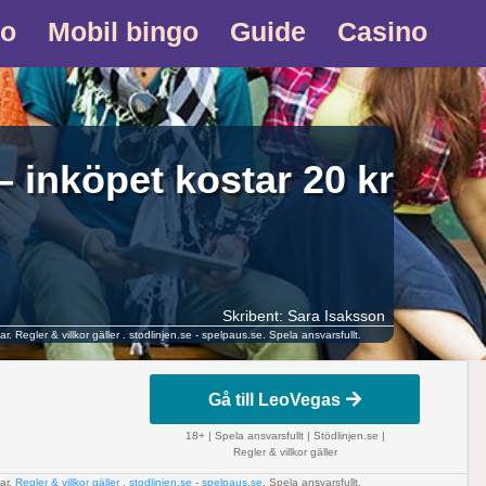
go
Mobil bingo
Guide
Casino
– inköpet kostar 20 kr
Skribent:
Sara Isaksson
ar.
Regler & villkor gäller
.
stodlinjen.se
-
spelpaus.se
. Spela ansvarsfullt.
Gå till LeoVegas
18+ | Spela ansvarsfullt |
Stödlinjen.se
|
Regler & villkor gäller
ar.
Regler & villkor gäller
.
stodlinjen.se
-
spelpaus.se
. Spela ansvarsfullt.