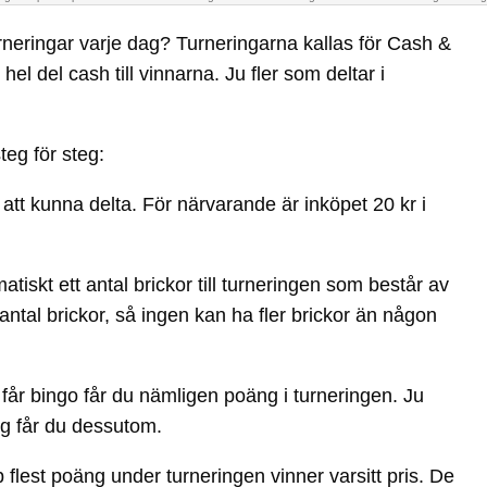
rneringar varje dag? Turneringarna kallas för Cash &
hel del cash till vinnarna. Ju fler som deltar i
steg för steg:
 att kunna delta. För närvarande är inköpet 20 kr i
atiskt ett antal brickor till turneringen som består av
ntal brickor, så ingen kan ha fler brickor än någon
 får bingo får du nämligen poäng i turneringen. Ju
g får du dessutom.
 flest poäng under turneringen vinner varsitt pris. De