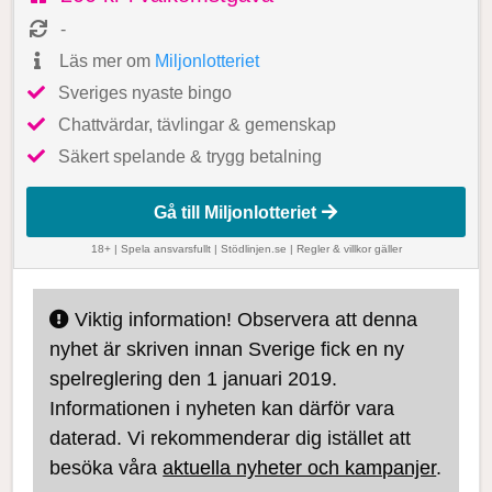
-
Läs mer om
Miljonlotteriet
Sveriges nyaste bingo
Chattvärdar, tävlingar & gemenskap
Säkert spelande & trygg betalning
Gå till Miljonlotteriet
18+ | Spela ansvarsfullt |
Stödlinjen.se
|
Regler & villkor gäller
Viktig information! Observera att denna
nyhet är skriven innan Sverige fick en ny
spelreglering den 1 januari 2019.
Informationen i nyheten kan därför vara
daterad. Vi rekommenderar dig istället att
besöka våra
aktuella nyheter och kampanjer
.