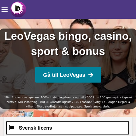
LeoVegas bingo, casino,
sport & bonus
Gå till LeoVegas
18+. Endast nya spelare. 100% Insättningsbonus upp till 4000 kr. + 100 gratisspins i spelet
Pirots 5. Min insättning. 100 kr. Omsättningskrav 10x i casinot. Giltigt i 60 dagar.
Regler &
villkor gäller
.
stodlinjen.se
-
spelpaus.se
. Spela ansvarsfullt.
Svensk licens