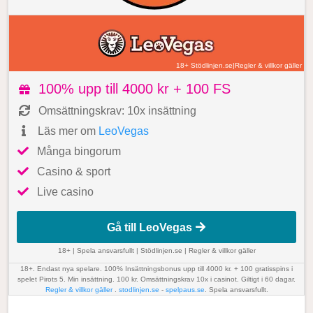
18+ Stödlinjen.se
|
Regler & villkor gäller
100% upp till 4000 kr + 100 FS
Omsättningskrav: 10x insättning
Läs mer om
LeoVegas
Många bingorum
Casino & sport
Live casino
Gå till LeoVegas
18+ | Spela ansvarsfullt |
Stödlinjen.se
|
Regler & villkor gäller
18+. Endast nya spelare. 100% Insättningsbonus upp till 4000 kr. + 100 gratisspins i
spelet Pirots 5. Min insättning. 100 kr. Omsättningskrav 10x i casinot. Giltigt i 60 dagar.
Regler & villkor gäller
.
stodlinjen.se
-
spelpaus.se
. Spela ansvarsfullt.