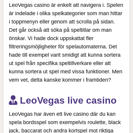
LeoVegas casino är enkelt att navigera i. Spelen
är indelade i olika spelkategorier som man hittar
i toppmenyn eller genom att scrolla på sidan.
Det går också att söka på speltitlar om man
önskar. Vi hade dock uppskattat fler
filtreringsmöjligheter för spelautomaterna. Det
hade till exempel varit smidigt att kunna sortera
ut spel från specifika speltillverkare eller att
kunna sortera ut spel med vissa funktioner. Men
vem vet, detta kanske kommer i framtiden?
LeoVegas live casino
LeoVegas har även ett live casino där du kan
spela bordsspel som exempelvis roulette, black
jack, baccarat och andra kortspel mot riktiga