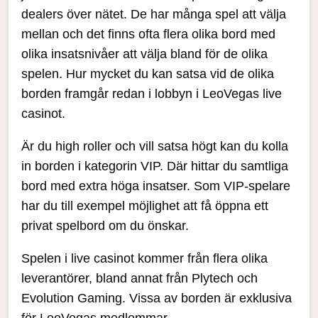
dealers över nätet. De har många spel att välja
mellan och det finns ofta flera olika bord med
olika insatsnivåer att välja bland för de olika
spelen. Hur mycket du kan satsa vid de olika
borden framgår redan i lobbyn i LeoVegas live
casinot.
Är du high roller och vill satsa högt kan du kolla
in borden i kategorin VIP. Där hittar du samtliga
bord med extra höga insatser. Som VIP-spelare
har du till exempel möjlighet att få öppna ett
privat spelbord om du önskar.
Spelen i live casinot kommer från flera olika
leverantörer, bland annat från Plytech och
Evolution Gaming. Vissa av borden är exklusiva
för LeoVegas medlemmar.