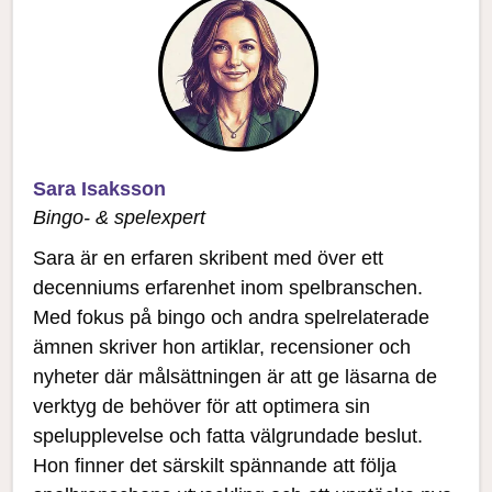
Sara Isaksson
Bingo- & spelexpert
Sara är en erfaren skribent med över ett
decenniums erfarenhet inom spelbranschen.
Med fokus på bingo och andra spelrelaterade
ämnen skriver hon artiklar, recensioner och
nyheter där målsättningen är att ge läsarna de
verktyg de behöver för att optimera sin
spelupplevelse och fatta välgrundade beslut.
Hon finner det särskilt spännande att följa