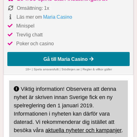
Omsättning: 1x
Läs mer om
Maria Casino
Minispel
Trevlig chatt
Poker och casino
Gå till Maria Casino
18+ | Spela ansvarsfullt |
Stödlinjen.se
|
Regler & villkor gäller
Viktig information! Observera att denna
nyhet är skriven innan Sverige fick en ny
spelreglering den 1 januari 2019.
Informationen i nyheten kan därför vara
daterad. Vi rekommenderar dig istället att
besöka våra
aktuella nyheter och kampanjer
.