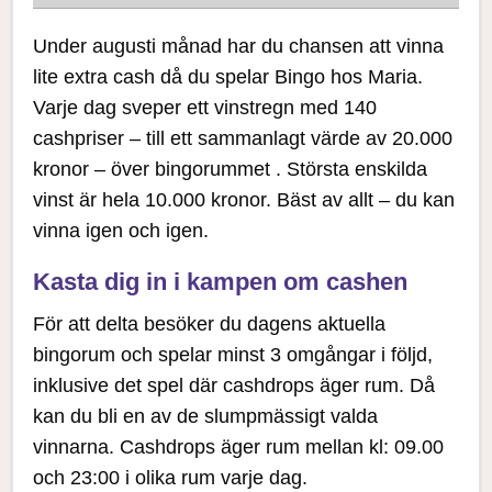
Under augusti månad har du chansen att vinna
lite extra cash då du spelar Bingo hos Maria.
Varje dag sveper ett vinstregn med 140
cashpriser – till ett sammanlagt värde av 20.000
kronor – över bingorummet . Största enskilda
vinst är hela 10.000 kronor. Bäst av allt – du kan
vinna igen och igen.
Kasta dig in i kampen om cashen
För att delta besöker du dagens aktuella
bingorum och spelar minst 3 omgångar i följd,
inklusive det spel där cashdrops äger rum. Då
kan du bli en av de slumpmässigt valda
vinnarna. Cashdrops äger rum mellan kl: 09.00
och 23:00 i olika rum varje dag.