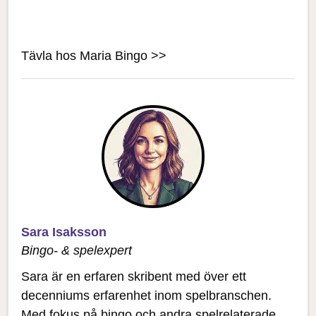
Tävla hos Maria Bingo >>
Sara Isaksson
Bingo- & spelexpert
Sara är en erfaren skribent med över ett
decenniums erfarenhet inom spelbranschen.
Med fokus på bingo och andra spelrelaterade