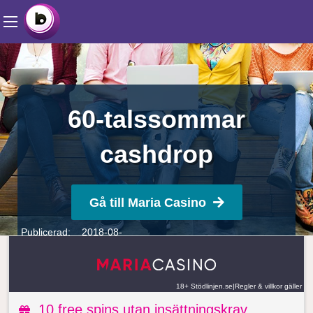
60-talssommar
cashdrop
Gå till Maria Casino
Publicerad: 2018-08-
14
Skribent:
Sara Isaksson
18+ | Spela ansvarsfullt |
Stödlinjen.se
|
Regler & villkor gäller
18+ Stödlinjen.se
|
Regler & villkor gäller
10 free spins utan insättningskrav