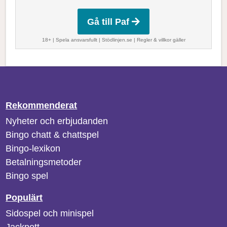
Gå till Paf
18+ | Spela ansvarsfullt |
Stödlinjen.se
|
Regler & villkor gäller
Rekommenderat
Nyheter och erbjudanden
Bingo chatt & chattspel
Bingo-lexikon
Betalningsmetoder
Bingo spel
Populärt
Sidospel och minispel
Jackpott