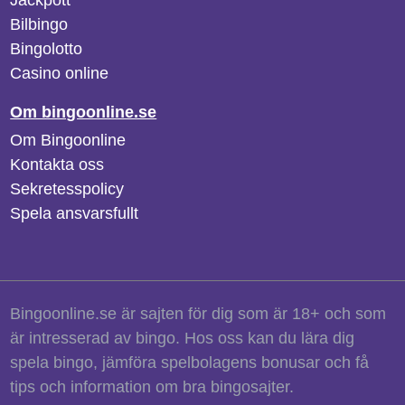
Bilbingo
Bingolotto
Casino online
Om bingoonline.se
Om Bingoonline
Kontakta oss
Sekretesspolicy
Spela ansvarsfullt
Bingoonline.se är sajten för dig som är 18+ och som
är intresserad av bingo. Hos oss kan du lära dig
spela bingo, jämföra spelbolagens bonusar och få
tips och information om bra bingosajter.