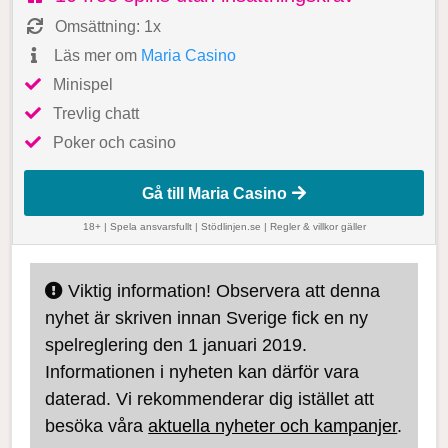
Omsättning: 1x
Läs mer om
Maria Casino
Minispel
Trevlig chatt
Poker och casino
Gå till Maria Casino
18+ | Spela ansvarsfullt |
Stödlinjen.se
|
Regler & villkor gäller
Viktig information! Observera att denna
nyhet är skriven innan Sverige fick en ny
spelreglering den 1 januari 2019.
Informationen i nyheten kan därför vara
daterad. Vi rekommenderar dig istället att
besöka våra
aktuella nyheter och kampanjer
.