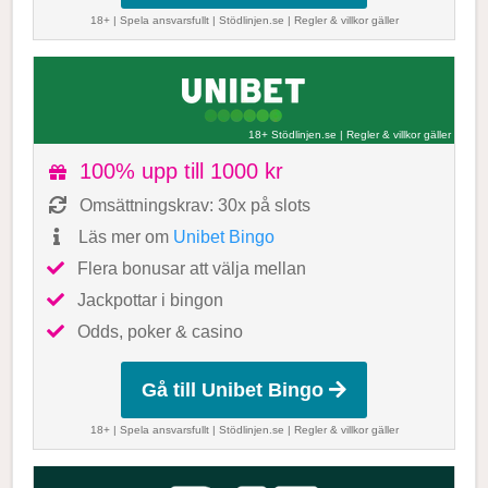
18+ | Spela ansvarsfullt |
Stödlinjen.se
|
Regler & villkor gäller
18+ Stödlinjen.se
|
Regler & villkor gäller
100% upp till 1000 kr
Omsättningskrav: 30x på slots
Läs mer om
Unibet Bingo
Flera bonusar att välja mellan
Jackpottar i bingon
Odds, poker & casino
Gå till Unibet Bingo
18+ | Spela ansvarsfullt |
Stödlinjen.se
|
Regler & villkor gäller