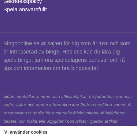
Sekretesspolicy
Spela ansvarsfullt
Bingoonline.se är sajten för dig som är 18+ och som
är intresserad av bingo. Hos oss kan du lära dig
spela bingo, jämföra spelbolagens bonusar och få
tips och information om bra bingosajter.
Sidan innehåller annons- och affiliatelänkar. Erbjudanden, bonusar,
odds, villkor och annan information kan ändras med kort varsel. Vi
reserverar oss därför för eventuella felskrivningar, felaktigheter,
faktafel och inaktuella uppgifter i bonuslistor, guider, artiklar,
jämförelser och nyheter. Det är alltid spelbolagets egna regler och