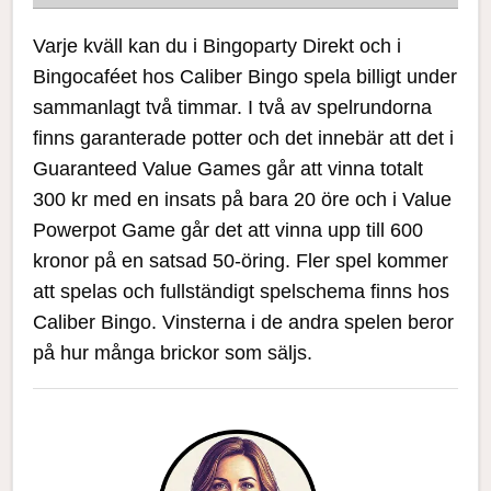
Varje kväll kan du i Bingoparty Direkt och i
Bingocaféet hos Caliber Bingo spela billigt under
sammanlagt två timmar. I två av spelrundorna
finns garanterade potter och det innebär att det i
Guaranteed Value Games går att vinna totalt
300 kr med en insats på bara 20 öre och i Value
Powerpot Game går det att vinna upp till 600
kronor på en satsad 50-öring. Fler spel kommer
att spelas och fullständigt spelschema finns hos
Caliber Bingo. Vinsterna i de andra spelen beror
på hur många brickor som säljs.