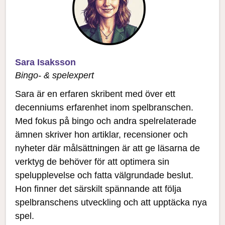
Sara Isaksson
Bingo- & spelexpert
Sara är en erfaren skribent med över ett
decenniums erfarenhet inom spelbranschen.
Med fokus på bingo och andra spelrelaterade
ämnen skriver hon artiklar, recensioner och
nyheter där målsättningen är att ge läsarna de
verktyg de behöver för att optimera sin
spelupplevelse och fatta välgrundade beslut.
Hon finner det särskilt spännande att följa
spelbranschens utveckling och att upptäcka nya
spel.