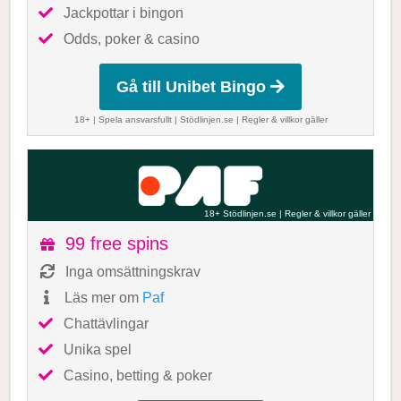
Jackpottar i bingon
Odds, poker & casino
Gå till Unibet Bingo
18+ | Spela ansvarsfullt |
Stödlinjen.se
|
Regler & villkor gäller
18+ Stödlinjen.se
|
Regler & villkor gäller
99 free spins
Inga omsättningskrav
Läs mer om
Paf
Chattävlingar
Unika spel
Casino, betting & poker