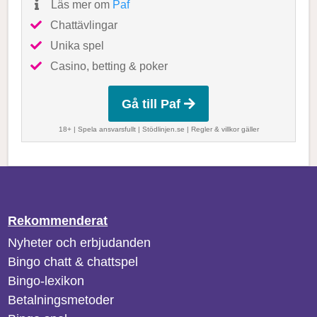
Läs mer om
Paf
Chattävlingar
Unika spel
Casino, betting & poker
Gå till Paf
18+ | Spela ansvarsfullt |
Stödlinjen.se
|
Regler & villkor gäller
Rekommenderat
Nyheter och erbjudanden
Bingo chatt & chattspel
Bingo-lexikon
Betalningsmetoder