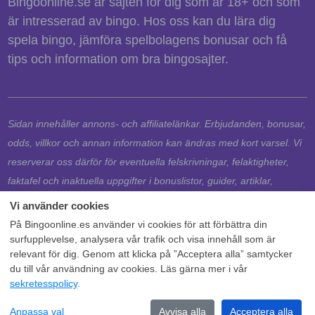
Bingoonline.se är sajten för dig som är 18+ och som
är intresserad av bingo. Hos oss kan du lära dig
spela bingo, jämföra spelbolagens bonusar och få
tips och information om bra bingosajter.
Sidan innehåller annons- och affiliatelänkar. Erbjudanden, bonusar,
odds, villkor och annan information kan ändras med kort varsel. Vi
reserverar oss därför för eventuella felskrivningar, felaktigheter,
faktafel och inaktuella uppgifter i bonuslistor, guider, artiklar,
jämförelser och nyheter. Det är alltid spelbolagets egna regler och
villkor samt aktuella uppgifter på respektive spelbolags webbplats
På Bingoonline.es använder vi cookies för att förbättra din
som gäller. 18+ Spela ansvarsfullt.
surfupplevelse, analysera vår trafik och visa innehåll som är
relevant för dig. Genom att klicka på ”Acceptera alla” samtycker
du till vår användning av cookies. Läs gärna mer i vår
sekretesspolicy
.
Anpassa val
Avvisa alla
Acceptera alla