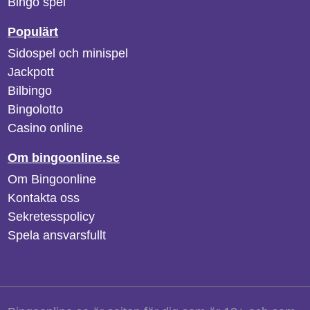
Bingo spel
Populärt
Sidospel och minispel
Jackpott
Bilbingo
Bingolotto
Casino online
Om bingoonline.se
Om Bingoonline
Kontakta oss
Sekretesspolicy
Spela ansvarsfullt