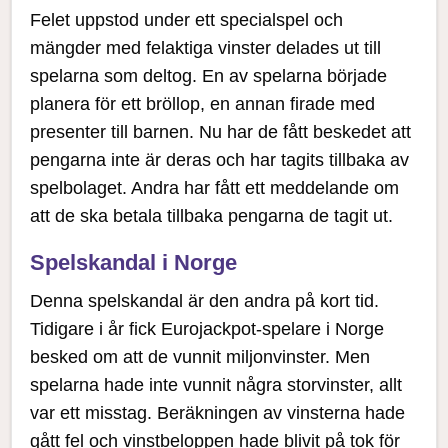
Felet uppstod under ett specialspel och
mängder med felaktiga vinster delades ut till
spelarna som deltog. En av spelarna började
planera för ett bröllop, en annan firade med
presenter till barnen. Nu har de fått beskedet att
pengarna inte är deras och har tagits tillbaka av
spelbolaget. Andra har fått ett meddelande om
att de ska betala tillbaka pengarna de tagit ut.
Spelskandal i Norge
Denna spelskandal är den andra på kort tid.
Tidigare i år fick Eurojackpot-spelare i Norge
besked om att de vunnit miljonvinster. Men
spelarna hade inte vunnit några storvinster, allt
var ett misstag. Beräkningen av vinsterna hade
gått fel och vinstbeloppen hade blivit på tok för