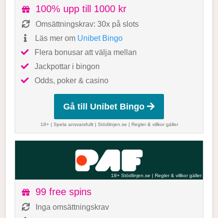
100% upp till 1000 kr
Omsättningskrav: 30x på slots
Läs mer om
Unibet Bingo
Flera bonusar att välja mellan
Jackpottar i bingon
Odds, poker & casino
Gå till Unibet Bingo
18+ | Spela ansvarsfullt |
Stödlinjen.se
|
Regler & villkor gäller
18+ Stödlinjen.se
|
Regler & villkor gäller
99 free spins
Inga omsättningskrav