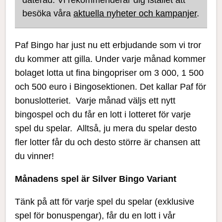
besöka våra
aktuella nyheter och kampanjer
.
Paf Bingo har just nu ett erbjudande som vi tror
du kommer att gilla. Under varje månad kommer
bolaget lotta ut fina bingopriser om 3 000, 1 500
och 500 euro i Bingosektionen. Det kallar Paf för
bonuslotteriet. Varje månad väljs ett nytt
bingospel och du får en lott i lotteret för varje
spel du spelar. Alltså, ju mera du spelar desto
fler lotter får du och desto större är chansen att
du vinner!
Månadens spel är Silver Bingo Variant
Tänk på att för varje spel du spelar (exklusive
spel för bonuspengar), får du en lott i vår