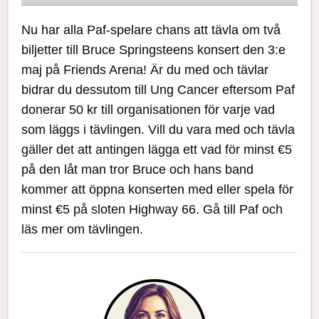
Nu har alla Paf-spelare chans att tävla om två
biljetter till Bruce Springsteens konsert den 3:e
maj på Friends Arena! Är du med och tävlar
bidrar du dessutom till Ung Cancer eftersom Paf
donerar 50 kr till organisationen för varje vad
som läggs i tävlingen. Vill du vara med och tävla
gäller det att antingen lägga ett vad för minst €5
på den låt man tror Bruce och hans band
kommer att öppna konserten med eller spela för
minst €5 på sloten Highway 66. Gå till Paf och
läs mer om tävlingen.