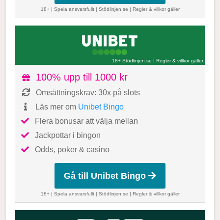
18+ | Spela ansvarsfullt |
Stödlinjen.se
|
Regler & villkor gäller
18+ Stödlinjen.se
|
Regler & villkor gäller
100% upp till 1000 kr
Omsättningskrav: 30x på slots
Läs mer om
Unibet Bingo
Flera bonusar att välja mellan
Jackpottar i bingon
Odds, poker & casino
Gå till Unibet Bingo
18+ | Spela ansvarsfullt |
Stödlinjen.se
|
Regler & villkor gäller