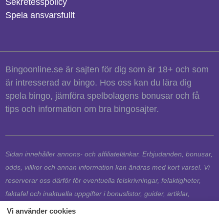
Sekretesspolicy
Spela ansvarsfullt
Bingoonline.se är sajten för dig som är 18+ och som
är intresserad av bingo. Hos oss kan du lära dig
spela bingo, jämföra spelbolagens bonusar och få
tips och information om bra bingosajter.
Sidan innehåller annons- och affiliatelänkar. Erbjudanden, bonusar,
odds, villkor och annan information kan ändras med kort varsel. Vi
reserverar oss därför för eventuella felskrivningar, felaktigheter,
faktafel och inaktuella uppgifter i bonuslistor, guider, artiklar,
jämförelser och nyheter. Det är alltid spelbolagets egna regler och