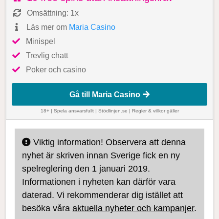
Omsättning: 1x
Läs mer om
Maria Casino
Minispel
Trevlig chatt
Poker och casino
Gå till Maria Casino
18+ | Spela ansvarsfullt |
Stödlinjen.se
|
Regler & villkor gäller
Viktig information! Observera att denna
nyhet är skriven innan Sverige fick en ny
spelreglering den 1 januari 2019.
Informationen i nyheten kan därför vara
daterad. Vi rekommenderar dig istället att
besöka våra
aktuella nyheter och kampanjer
.