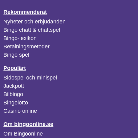
Rekommenderat
Nyheter och erbjudanden
Bingo chatt & chattspel
Bingo-lexikon
Betalningsmetoder
Bingo spel
Populärt
Sidospel och minispel
Jackpott
Bilbingo
Bingolotto
Casino online
Om bingoonline.se
Om Bingoonline