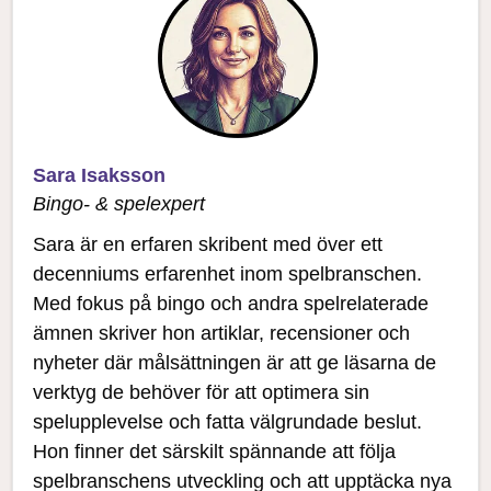
Sara Isaksson
Bingo- & spelexpert
Sara är en erfaren skribent med över ett
decenniums erfarenhet inom spelbranschen.
Med fokus på bingo och andra spelrelaterade
ämnen skriver hon artiklar, recensioner och
nyheter där målsättningen är att ge läsarna de
verktyg de behöver för att optimera sin
spelupplevelse och fatta välgrundade beslut.
Hon finner det särskilt spännande att följa
spelbranschens utveckling och att upptäcka nya