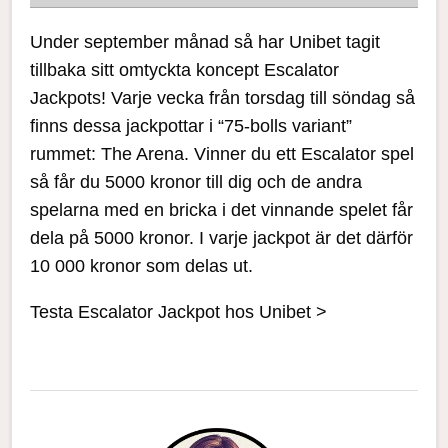
Under september månad så har Unibet tagit
tillbaka sitt omtyckta koncept Escalator
Jackpots! Varje vecka från torsdag till söndag så
finns dessa jackpottar i “75-bolls variant”
rummet: The Arena. Vinner du ett Escalator spel
så får du 5000 kronor till dig och de andra
spelarna med en bricka i det vinnande spelet får
dela på 5000 kronor. I varje jackpot är det därför
10 000 kronor som delas ut.
Testa Escalator Jackpot hos Unibet >