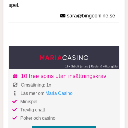
spel.
sara@bingoonline.se
18+ Stödlinjen.se
|
Regler & villkor gäller
10 free spins utan insättningskrav
Omsättning: 1x
Läs mer om
Maria Casino
Minispel
Trevlig chatt
Poker och casino