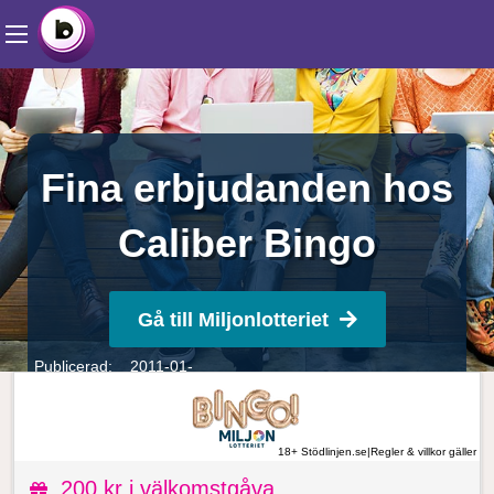
Fina erbjudanden hos
Caliber Bingo
Gå till Miljonlotteriet
Publicerad: 2011-01-
14
Skribent:
Sara Isaksson
18+ | Spela ansvarsfullt |
Stödlinjen.se
|
Regler & villkor gäller
18+ Stödlinjen.se
|
Regler & villkor gäller
200 kr i välkomstgåva