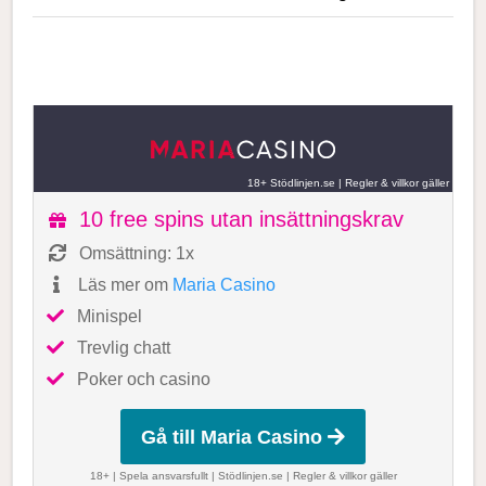
18+ Stödlinjen.se
|
Regler & villkor gäller
10 free spins utan insättningskrav
Omsättning: 1x
Läs mer om
Maria Casino
Minispel
Trevlig chatt
Poker och casino
Gå till Maria Casino
18+ | Spela ansvarsfullt |
Stödlinjen.se
|
Regler & villkor gäller