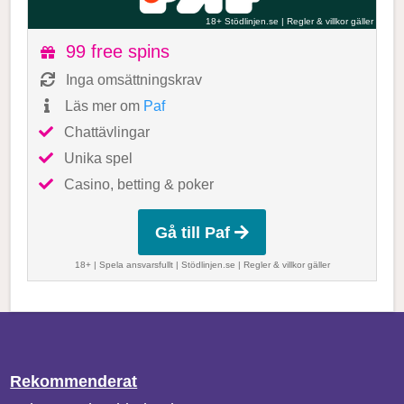
18+ Stödlinjen.se
|
Regler & villkor gäller
99 free spins
Inga omsättningskrav
Läs mer om
Paf
Chattävlingar
Unika spel
Casino, betting & poker
Gå till Paf
18+ | Spela ansvarsfullt |
Stödlinjen.se
|
Regler & villkor gäller
Rekommenderat