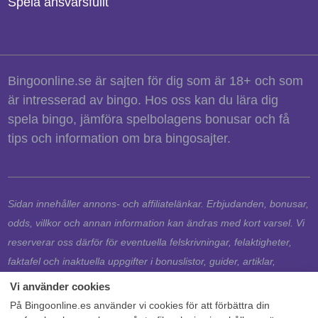
Spela ansvarsfullt
Bingoonline.se är sajten för dig som är 18+ och som
är intresserad av bingo. Hos oss kan du lära dig
spela bingo, jämföra spelbolagens bonusar och få
tips och information om bra bingosajter.
Sidan innehåller annons- och affiliatelänkar. Erbjudanden, bonusar,
odds, villkor och annan information kan ändras med kort varsel. Vi
reserverar oss därför för eventuella felskrivningar, felaktigheter,
faktafel och inaktuella uppgifter i bonuslistor, guider, artiklar,
jämförelser och nyheter. Det är alltid spelbolagets egna regler och
villkor samt aktuella uppgifter på respektive spelbolags webbplats
På Bingoonline.es använder vi cookies för att förbättra din