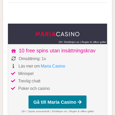
18+ Stödlinjen.se
|
Regler & villkor gäller
10 free spins utan insättningskrav
Omsättning: 1x
Läs mer om
Maria Casino
Minispel
Trevlig chatt
Poker och casino
Gå till Maria Casino
18+ | Spela ansvarsfullt |
Stödlinjen.se
|
Regler & villkor gäller