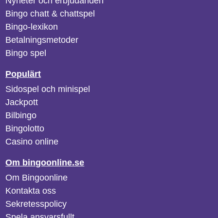
Nyheter och erbjudanden
Bingo chatt & chattspel
Bingo-lexikon
Betalningsmetoder
Bingo spel
Populärt
Sidospel och minispel
Jackpott
Bilbingo
Bingolotto
Casino online
Om bingoonline.se
Om Bingoonline
Kontakta oss
Sekretesspolicy
Spela ansvarsfullt