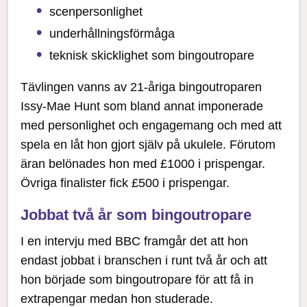
scenpersonlighet
underhållningsförmåga
teknisk skicklighet som bingoutropare
Tävlingen vanns av 21-åriga bingoutroparen
Issy-Mae Hunt som bland annat imponerade
med personlighet och engagemang och med att
spela en låt hon gjort själv på ukulele. Förutom
äran belönades hon med £1000 i prispengar.
Övriga finalister fick £500 i prispengar.
Jobbat två år som bingoutropare
I en intervju med BBC framgår det att hon
endast jobbat i branschen i runt två år och att
hon började som bingoutropare för att få in
extrapengar medan hon studerade.