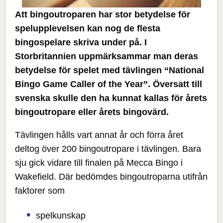
Att bingoutroparen har stor betydelse för
spelupplevelsen kan nog de flesta
bingospelare skriva under på. I
Storbritannien uppmärksammar man deras
betydelse för spelet med tävlingen “National
Bingo Game Caller of the Year”. Översatt till
svenska skulle den ha kunnat kallas för årets
bingoutropare eller årets bingovärd.
Tävlingen hålls vart annat år och förra året
deltog över 200 bingoutropare i tävlingen. Bara
sju gick vidare till finalen på Mecca Bingo i
Wakefield. Där bedömdes bingoutroparna utifrån
faktorer som
spelkunskap