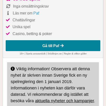
18+ | Spela ansvarsfullt |
Stödlinjen.se
|
Regler & villkor gäller
Inga omsättningskrav
Läs mer om
Paf
Chattävlingar
Unika spel
Casino, betting & poker
Gå till Paf
18+ | Spela ansvarsfullt |
Stödlinjen.se
|
Regler & villkor gäller
Viktig information! Observera att denna
nyhet är skriven innan Sverige fick en ny
spelreglering den 1 januari 2019.
Informationen i nyheten kan därför vara
daterad. Vi rekommenderar dig istället att
besöka våra
aktuella nyheter och kampanjer
.