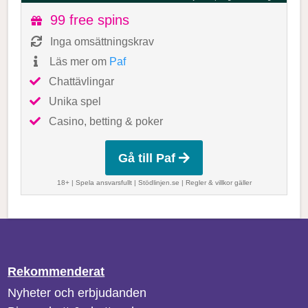
99 free spins
Inga omsättningskrav
Läs mer om
Paf
Chattävlingar
Unika spel
Casino, betting & poker
Gå till Paf
18+ | Spela ansvarsfullt |
Stödlinjen.se
|
Regler & villkor gäller
Rekommenderat
Nyheter och erbjudanden