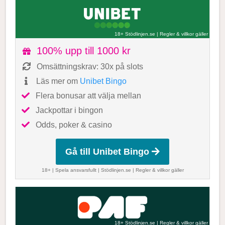
18+ Stödlinjen.se
|
Regler & villkor gäller
100% upp till 1000 kr
Omsättningskrav: 30x på slots
Läs mer om
Unibet Bingo
Flera bonusar att välja mellan
Jackpottar i bingon
Odds, poker & casino
Gå till Unibet Bingo
18+ | Spela ansvarsfullt |
Stödlinjen.se
|
Regler & villkor gäller
18+ Stödlinjen.se
|
Regler & villkor gäller