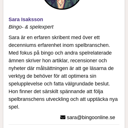
Sara Isaksson
Bingo- & spelexpert
Sara är en erfaren skribent med över ett
decenniums erfarenhet inom spelbranschen.
Med fokus på bingo och andra spelrelaterade
ämnen skriver hon artiklar, recensioner och
nyheter där målsättningen är att ge läsarna de
verktyg de behöver för att optimera sin
spelupplevelse och fatta välgrundade beslut.
Hon finner det särskilt spännande att följa
spelbranschens utveckling och att upptäcka nya
spel.
sara@bingoonline.se