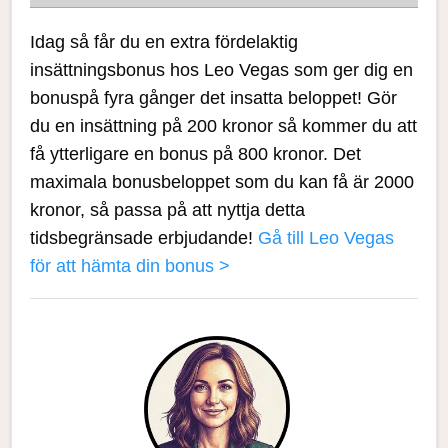
Idag så får du en extra fördelaktig
insättningsbonus hos Leo Vegas som ger dig en
bonuspå fyra gånger det insatta beloppet! Gör
du en insättning på 200 kronor så kommer du att
få ytterligare en bonus på 800 kronor. Det
maximala bonusbeloppet som du kan få är 2000
kronor, så passa på att nyttja detta
tidsbegränsade erbjudande!
Gå till Leo Vegas
för att hämta din bonus >