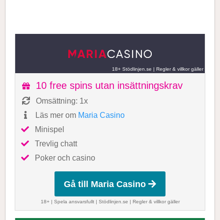
18+ Stödlinjen.se
|
Regler & villkor gäller
10 free spins utan insättningskrav
Omsättning: 1x
Läs mer om
Maria Casino
Minispel
Trevlig chatt
Poker och casino
Gå till Maria Casino
18+ | Spela ansvarsfullt |
Stödlinjen.se
|
Regler & villkor gäller