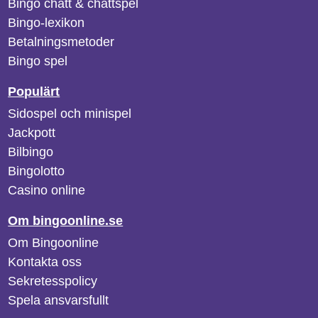
Bingo chatt & chattspel
Bingo-lexikon
Betalningsmetoder
Bingo spel
Populärt
Sidospel och minispel
Jackpott
Bilbingo
Bingolotto
Casino online
Om bingoonline.se
Om Bingoonline
Kontakta oss
Sekretesspolicy
Spela ansvarsfullt