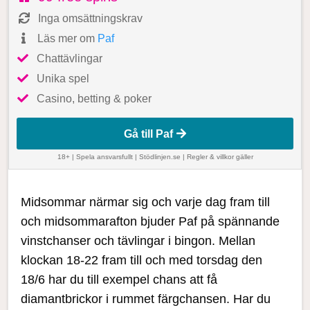
Inga omsättningskrav
Läs mer om
Paf
Chattävlingar
Unika spel
Casino, betting & poker
Gå till Paf
18+ | Spela ansvarsfullt |
Stödlinjen.se
|
Regler & villkor gäller
Midsommar närmar sig och varje dag fram till
och midsommarafton bjuder Paf på spännande
vinstchanser och tävlingar i bingon. Mellan
klockan 18-22 fram till och med torsdag den
18/6 har du till exempel chans att få
diamantbrickor i rummet färgchansen. Har du