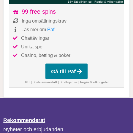
18+ Stödlinjen.se
|
Regler & villkor gäller
99 free spins
Inga omsättningskrav
Läs mer om
Paf
Chattävlingar
Unika spel
Casino, betting & poker
Gå till Paf
18+ | Spela ansvarsfullt |
Stödlinjen.se
|
Regler & villkor gäller
Rekommenderat
Nyheter och erbjudanden