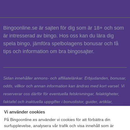
Bingoonline.se är sajten för dig som är 18+ och som
är intresserad av bingo. Hos oss kan du lära dig
spela bingo, jämföra spelbolagens bonusar och få
tips och information om bra bingosajter.
Sidan innehåller annons- och affiliatelänkar. Erbjudanden, bonusar,
odds, villkor och annan information kan ändras med kort varsel. Vi
reserverar oss därför för eventuella felskrivningar, felaktigheter,
faktafel och inaktuella uppgifter i bonuslistor, guider, artiklar,
jämförelser och nyheter. Det är alltid spelbolagets egna regler och
villkor samt aktuella uppgifter på respektive spelbolags webbplats
På Bingoonline.es använder vi cookies för att förbättra din
som gäller. 18+ Spela ansvarsfullt.
surfupplevelse, analysera vår trafik och visa innehåll som är