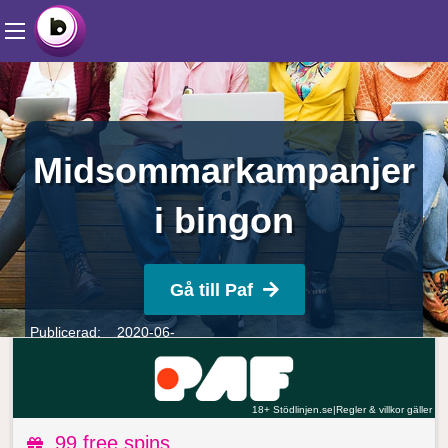
Midsommarkampanjer
i bingon
Gå till Paf
Publicerad: 2020-06-
16
Skribent:
Maria Lundgren
18+ | Spela ansvarsfullt |
Stödlinjen.se
|
Regler & villkor gäller
18+ Stödlinjen.se
|
Regler & villkor gäller
99 free spins