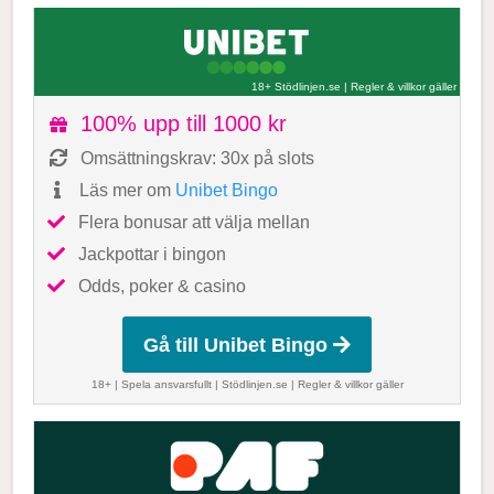
18+ Stödlinjen.se
|
Regler & villkor gäller
100% upp till 1000 kr
Omsättningskrav: 30x på slots
Läs mer om
Unibet Bingo
Flera bonusar att välja mellan
Jackpottar i bingon
Odds, poker & casino
Gå till Unibet Bingo
18+ | Spela ansvarsfullt |
Stödlinjen.se
|
Regler & villkor gäller