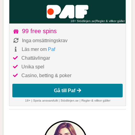
18+ Stödlinjen.se
|
Regler & villkor gäller
99 free spins
Inga omsättningskrav
Läs mer om
Paf
Chattävlingar
Unika spel
Casino, betting & poker
Gå till Paf
18+ | Spela ansvarsfullt |
Stödlinjen.se
|
Regler & villkor gäller