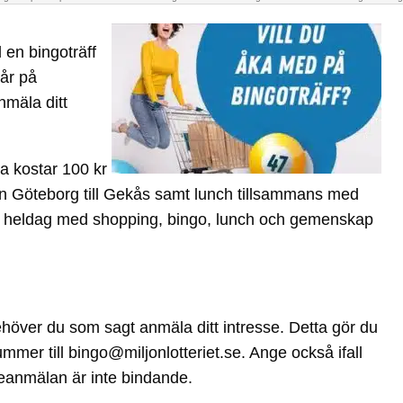
 en bingoträff
tår på
nmäla ditt
a kostar 100 kr
från Göteborg till Gekås samt lunch tillsammans med
en heldag med shopping, bingo, lunch och gemenskap
ehöver du som sagt anmäla ditt intresse. Detta gör du
mer till bingo@miljonlotteriet.se. Ange också ifall
esseanmälan är inte bindande.