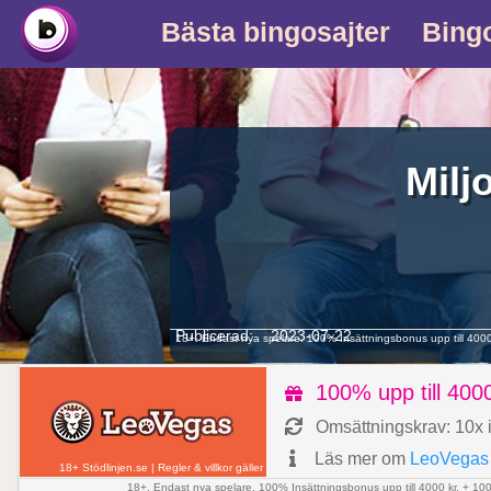
Bästa bingosajter
Bing
Milj
Publicerad: 2023-07-22
18+. Endast nya spelare. 100% Insättningsbonus upp till 4000 kr
100% upp till 400
Omsättningskrav: 10x 
Läs mer om
LeoVegas
18+ Stödlinjen.se
|
Regler & villkor gäller
18+. Endast nya spelare. 100% Insättningsbonus upp till 4000 kr. + 100 gr