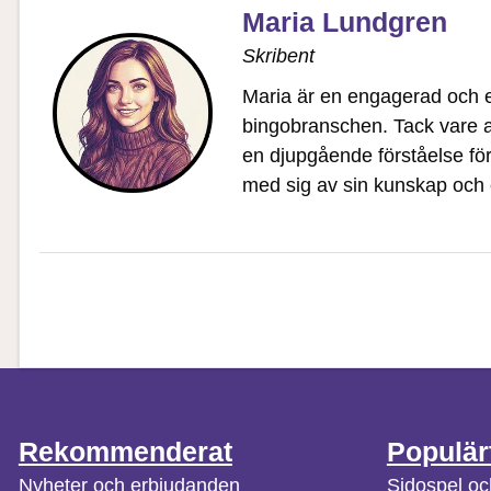
Maria Lundgren
Skribent
Maria är en engagerad och 
bingobranschen. Tack vare a
en djupgående förståelse för
med sig av sin kunskap och e
Rekommenderat
Populär
Nyheter och erbjudanden
Sidospel oc