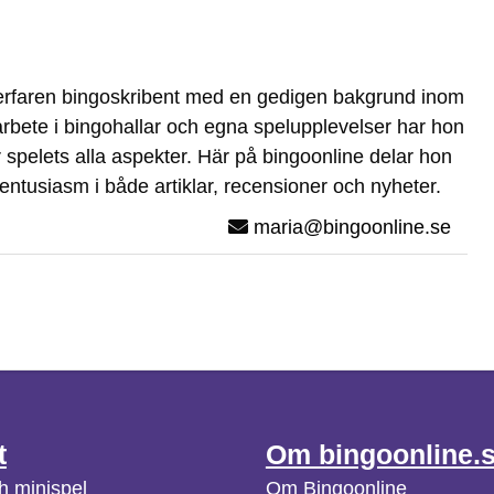
erfaren bingoskribent med en gedigen bakgrund inom
rbete i bingohallar och egna spelupplevelser har hon
 spelets alla aspekter. Här på bingoonline delar hon
ntusiasm i både artiklar, recensioner och nyheter.
maria@bingoonline.se
t
Om bingoonline.
h minispel
Om Bingoonline