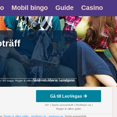
go
Mobil bingo
Guide
Casino
träff
Skribent:
Maria Lundgren
t i 60 dagar.
Regler & villkor gäller
.
stodlinjen.se
-
spelpaus.se
.
Gå till LeoVegas
18+ | Spela ansvarsfullt |
Stödlinjen.se
|
Regler & villkor gäller
ar.
Regler & villkor gäller
.
stodlinjen.se
-
spelpaus.se
. Spela ansvarsfullt.