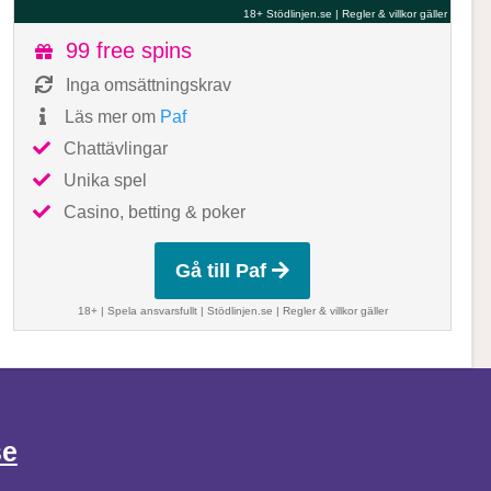
18+ Stödlinjen.se
|
Regler & villkor gäller
99 free spins
Inga omsättningskrav
Läs mer om
Paf
Chattävlingar
Unika spel
Casino, betting & poker
Gå till Paf
18+ | Spela ansvarsfullt |
Stödlinjen.se
|
Regler & villkor gäller
se