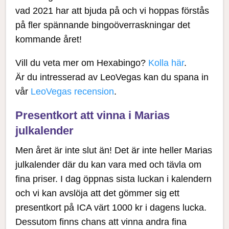
vad 2021 har att bjuda på och vi hoppas förstås
på fler spännande bingoöverraskningar det
kommande året!
Vill du veta mer om Hexabingo?
Kolla här
.
Är du intresserad av LeoVegas kan du spana in
vår
LeoVegas recension
.
Presentkort att vinna i Marias
julkalender
Men året är inte slut än! Det är inte heller Marias
julkalender där du kan vara med och tävla om
fina priser. I dag öppnas sista luckan i kalendern
och vi kan avslöja att det gömmer sig ett
presentkort på ICA värt 1000 kr i dagens lucka.
Dessutom finns chans att vinna andra fina