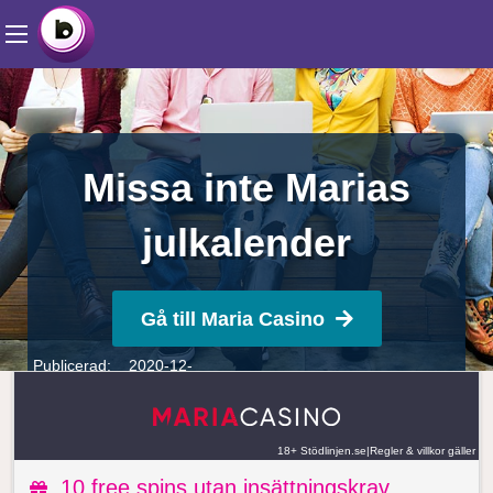
Missa inte Marias
julkalender
Gå till Maria Casino
Publicerad: 2020-12-
24
Skribent:
Sara Isaksson
18+ | Spela ansvarsfullt |
Stödlinjen.se
|
Regler & villkor gäller
18+ Stödlinjen.se
|
Regler & villkor gäller
10 free spins utan insättningskrav