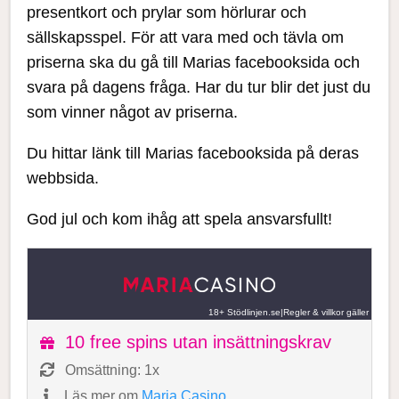
presentkort och prylar som hörlurar och
sällskapsspel. För att vara med och tävla om
priserna ska du gå till Marias facebooksida och
svara på dagens fråga. Har du tur blir det just du
som vinner något av priserna.
Du hittar länk till Marias facebooksida på deras
webbsida.
God jul och kom ihåg att spela ansvarsfullt!
18+ Stödlinjen.se
|
Regler & villkor gäller
10 free spins utan insättningskrav
Omsättning: 1x
Läs mer om
Maria Casino