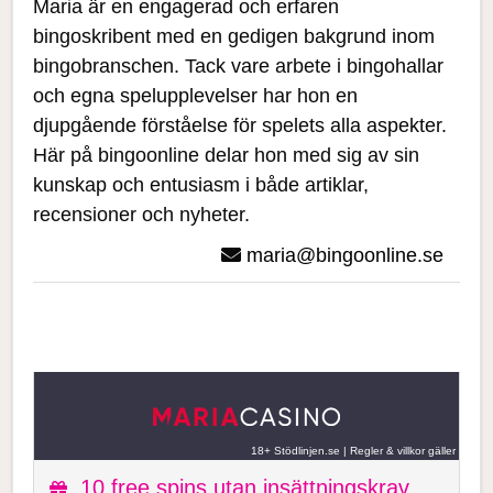
Maria är en engagerad och erfaren
bingoskribent med en gedigen bakgrund inom
bingobranschen. Tack vare arbete i bingohallar
och egna spelupplevelser har hon en
djupgående förståelse för spelets alla aspekter.
Här på bingoonline delar hon med sig av sin
kunskap och entusiasm i både artiklar,
recensioner och nyheter.
maria@bingoonline.se
18+ Stödlinjen.se
|
Regler & villkor gäller
10 free spins utan insättningskrav