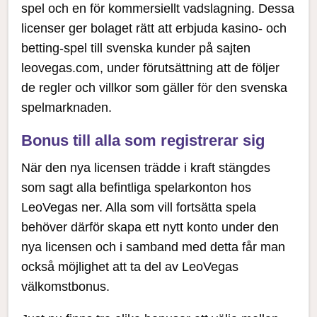
spel och en för kommersiellt vadslagning. Dessa
licenser ger bolaget rätt att erbjuda kasino- och
betting-spel till svenska kunder på sajten
leovegas.com, under förutsättning att de följer
de regler och villkor som gäller för den svenska
spelmarknaden.
Bonus till alla som registrerar sig
När den nya licensen trädde i kraft stängdes
som sagt alla befintliga spelarkonton hos
LeoVegas ner. Alla som vill fortsätta spela
behöver därför skapa ett nytt konto under den
nya licensen och i samband med detta får man
också möjlighet att ta del av LeoVegas
välkomstbonus.