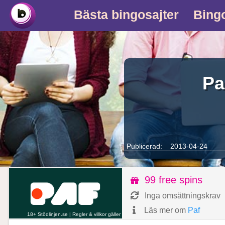
Bästa bingosajter
Bing
Pa
Publicerad: 2013-04-24
99 free spins
Inga omsättningskrav
Läs mer om
Paf
18+ Stödlinjen.se
|
Regler & villkor gäller