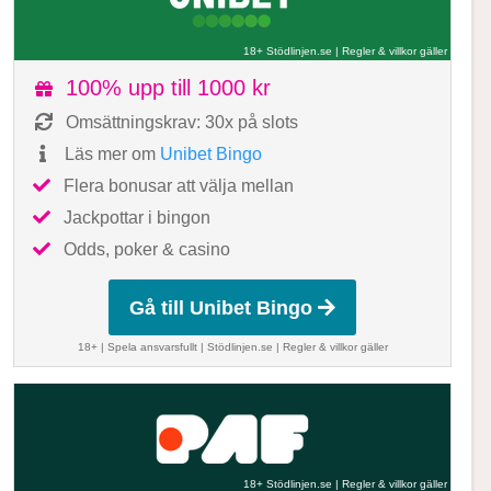
18+ Stödlinjen.se
|
Regler & villkor gäller
100% upp till 1000 kr
Omsättningskrav: 30x på slots
Läs mer om
Unibet Bingo
Flera bonusar att välja mellan
Jackpottar i bingon
Odds, poker & casino
Gå till Unibet Bingo
18+ | Spela ansvarsfullt |
Stödlinjen.se
|
Regler & villkor gäller
18+ Stödlinjen.se
|
Regler & villkor gäller