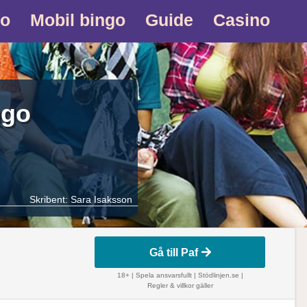
go
Mobil bingo
Guide
Casino
ngo
Skribent:
Sara Isaksson
Gå till Paf
18+ | Spela ansvarsfullt |
Stödlinjen.se
|
Regler & villkor gäller