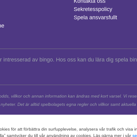
Kontakta oss
Sekretesspolicy
Spela ansvarsfullt
ne
r intresserad av bingo. Hos oss kan du lära dig spela bi
dds, villkor och annan information kan ändras med kort varsel. Vi reserve
och nyheter. Det är alltid spelbolagets egna regler och villkor samt aktue
ies för att förbättra din surfupplevelse, analysera vår trafik och visa i
la” samtycker du till vår användning av cookies. Läs gärna mer i vår
se