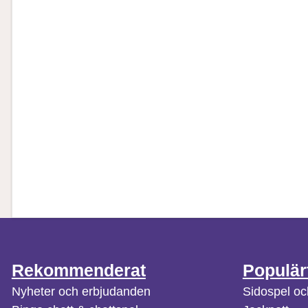
Rekommenderat
Populär
Nyheter och erbjudanden
Sidospel oc