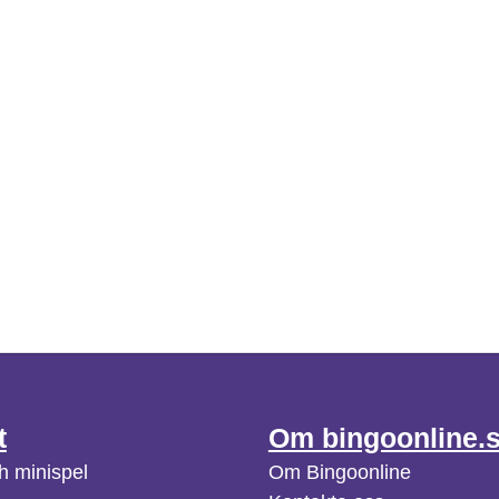
t
Om bingoonline.
h minispel
Om Bingoonline