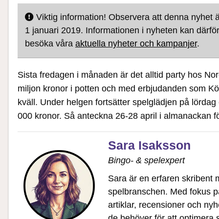
Viktig information! Observera att denna nyhet ä
1 januari 2019. Informationen i nyheten kan därför
besöka våra
aktuella nyheter och kampanjer
.
Sista fredagen i månaden är det alltid party hos Nor
miljon kronor i potten och med erbjudanden som Köp
kväll. Under helgen fortsätter spelglädjen på lörda
000 kronor. Så anteckna 26-28 april i almanackan f
Sara Isaksson
Bingo- & spelexpert
Sara är en erfaren skribent
spelbranschen. Med fokus p
artiklar, recensioner och ny
de behöver för att optimera 