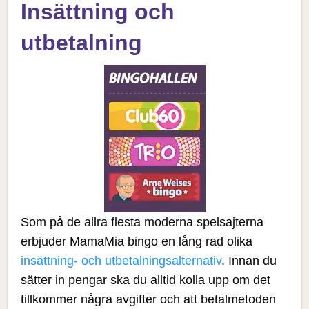
Insättning och
utbetalning
Som på de allra flesta moderna spelsajterna
erbjuder MamaMia bingo en lång rad olika
insättning- och utbetalningsalternativ
. Innan du
sätter in pengar ska du alltid kolla upp om det
tillkommer några avgifter och att betalmetoden