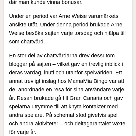
där man kunde vinna bonusar.
Under en period var Arne Weise varumärkets
ansikte utåt. Under denna period brukade Arne
Weise besöka sajten varje torsdag och hjälpa till
som chattvärd.
En stor del av chattvärdarna drev dessutom
bloggar på sajten – vilket gav en trevlig inblick i
deras vardag, inuti och utanför spelvärlden. Ett
annat trevligt inslag hos MamaMia Bingo var att
de anordnade en resa för sina användare varje
år. Resan brukade gå till Gran Canaria och gav
spelarna utrymme till att knyta kontakter med
andra spelare. På schemat stod givetvis spel
och andra aktiviteter – och deltagarantalet växte
för varje år.