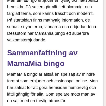
MamaMiaBingo erbjuder en tydlig och lättspelad
hemsida. På sajten går allt i ett blommigt och
färglatt tema, som känns fräscht och modernt.
På startsidan finns matnyttig information, de
senaste nyheterna, vinnarna och erbjudandena.
Dessutom har Mamamia bingo ett superbra
välkomsterbjudande.
Sammanfattning av
MamaMia bingo
MamaMia bingo är alltså en spelsajt av mindre
format som erbjuder och casinospel online. Man
har satsat för att göra hemsidan hemtrevlig och
lättillgänglig för alla. Som spelare möts man av
en sajt med en trevlig atmosfär.