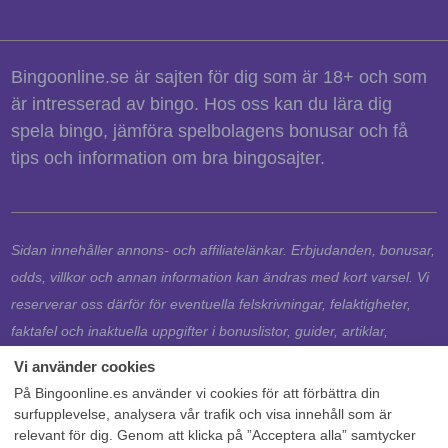
Bingoonline.se är sajten för dig som är 18+ och som
är intresserad av bingo. Hos oss kan du lära dig
spela bingo, jämföra spelbolagens bonusar och få
tips och information om bra bingosajter.
Sidan innehåller annons- och affiliatelänkar. Erbjudanden, bonusar,
odds, villkor och annan information kan ändras med kort varsel. Vi
reserverar oss därför för eventuella felskrivningar, felaktigheter,
faktafel och inaktuella uppgifter i bonuslistor, guider, artiklar,
jämförelser och nyheter. Det är alltid spelbolagets egna regler och
villkor samt aktuella uppgifter på respektive spelbolags webbplats
På Bingoonline.es använder vi cookies för att förbättra din
som gäller. 18+ Spela ansvarsfullt.
surfupplevelse, analysera vår trafik och visa innehåll som är
relevant för dig. Genom att klicka på ”Acceptera alla” samtycker