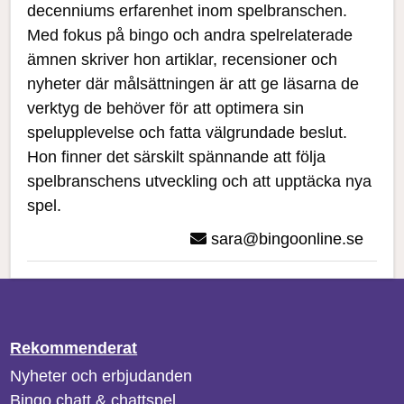
decenniums erfarenhet inom spelbranschen.
Med fokus på bingo och andra spelrelaterade
ämnen skriver hon artiklar, recensioner och
nyheter där målsättningen är att ge läsarna de
verktyg de behöver för att optimera sin
spelupplevelse och fatta välgrundade beslut.
Hon finner det särskilt spännande att följa
spelbranschens utveckling och att upptäcka nya
spel.
sara@bingoonline.se
Rekommenderat
Nyheter och erbjudanden
Bingo chatt & chattspel