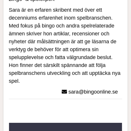
Sara är en erfaren skribent med över ett
decenniums erfarenhet inom spelbranschen.
Med fokus på bingo och andra spelrelaterade
ämnen skriver hon artiklar, recensioner och
nyheter där målsättningen är att ge läsarna de
verktyg de behöver för att optimera sin
spelupplevelse och fatta välgrundade beslut.
Hon finner det särskilt spännande att följa
spelbranschens utveckling och att upptäcka nya
spel.
sara@bingoonline.se