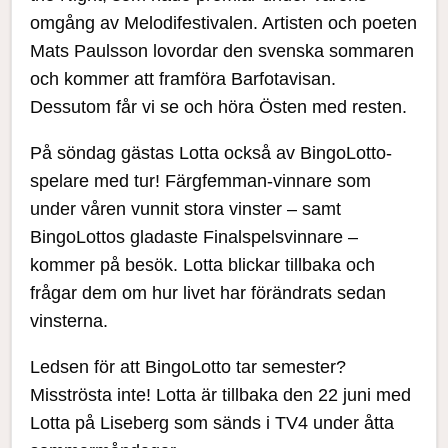
omgång av Melodifestivalen. Artisten och poeten
Mats Paulsson lovordar den svenska sommaren
och kommer att framföra Barfotavisan.
Dessutom får vi se och höra Östen med resten.
På söndag gästas Lotta också av BingoLotto-
spelare med tur! Färgfemman-vinnare som
under våren vunnit stora vinster – samt
BingoLottos gladaste Finalspelsvinnare –
kommer på besök. Lotta blickar tillbaka och
frågar dem om hur livet har förändrats sedan
vinsterna.
Ledsen för att BingoLotto tar semester?
Misströsta inte! Lotta är tillbaka den 22 juni med
Lotta på Liseberg som sänds i TV4 under åtta