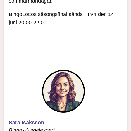
sommarmåndagar.
BingoLottos säsongsfinal sänds i TV4 den 14
juni 20.00-22.00
Sara Isaksson
Bingo- & spelexpert