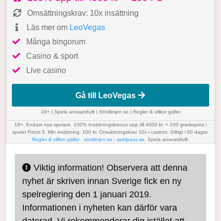
Omsättningskrav: 10x insättning
Läs mer om
LeoVegas
Många bingorum
Casino & sport
Live casino
Gå till LeoVegas
18+ | Spela ansvarsfullt |
Stödlinjen.se
|
Regler & villkor gäller
18+. Endast nya spelare. 100% Insättningsbonus upp till 4000 kr. + 100 gratisspins i
spelet Pirots 5. Min insättning. 100 kr. Omsättningskrav 10x i casinot. Giltigt i 60 dagar.
Regler & villkor gäller
.
stodlinjen.se
-
spelpaus.se
. Spela ansvarsfullt.
Viktig information! Observera att denna
nyhet är skriven innan Sverige fick en ny
spelreglering den 1 januari 2019.
Informationen i nyheten kan därför vara
daterad. Vi rekommenderar dig istället att