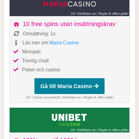
18+ Stödlinjen.se
|
Regler & villkor gäller
10 free spins utan insättningskrav
Omsättning: 1x
Läs mer om
Maria Casino
Minispel
Trevlig chatt
Poker och casino
Gå till Maria Casino
18+ | Spela ansvarsfullt |
Stödlinjen.se
|
Regler & villkor gäller
18+ Stödlinjen.se
|
Regler & villkor gäller