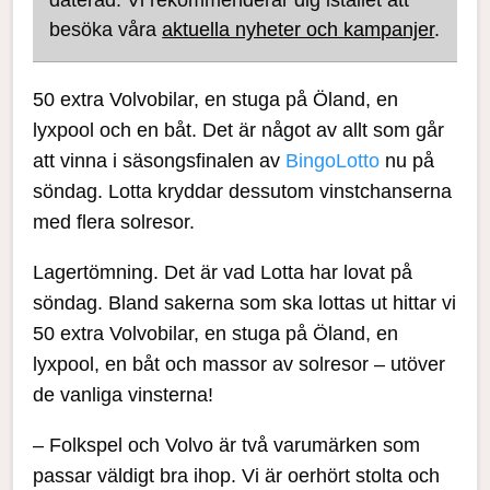
besöka våra
aktuella nyheter och kampanjer
.
50 extra Volvobilar, en stuga på Öland, en
lyxpool och en båt. Det är något av allt som går
att vinna i säsongsfinalen av
BingoLotto
nu på
söndag. Lotta kryddar dessutom vinstchanserna
med flera solresor.
Lagertömning. Det är vad Lotta har lovat på
söndag. Bland sakerna som ska lottas ut hittar vi
50 extra Volvobilar, en stuga på Öland, en
lyxpool, en båt och massor av solresor – utöver
de vanliga vinsterna!
– Folkspel och Volvo är två varumärken som
passar väldigt bra ihop. Vi är oerhört stolta och