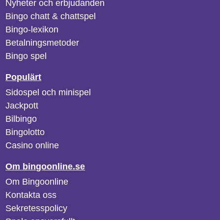
Nyheter och erbjudanden
Bingo chatt & chattspel
Bingo-lexikon
Betalningsmetoder
Bingo spel
Populärt
Sidospel och minispel
Jackpott
Bilbingo
Bingolotto
Casino online
Om bingoonline.se
Om Bingoonline
Kontakta oss
Sekretesspolicy