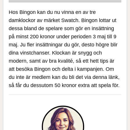
Hos Bingon kan du nu vinna en av tre
damklockor av märket Swatch. Bingon lottar ut
dessa bland de spelare som gör en insättning
på minst 200 kronor under perioden 3 maj till 9
maj. Ju fler insättningar du gör, desto högre blir
dina vinstchanser. Klockan är snygg och
modern, samt av bra kvalité, så ett hett tips är
att besöka Bingon och delta i kampanjen. Om
du inte är medlem kan du bli det via denna länk,
så får du dessutom 50 kronor extra att spela för.