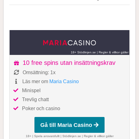
18+ Stödlinjen.se
|
Regler & villkor gäller
10 free spins utan insättningskrav
Omsättning: 1x
Läs mer om
Maria Casino
Minispel
Trevlig chatt
Poker och casino
Gå till Maria Casino
18+ | Spela ansvarsfullt |
Stödlinjen.se
|
Regler & villkor gäller