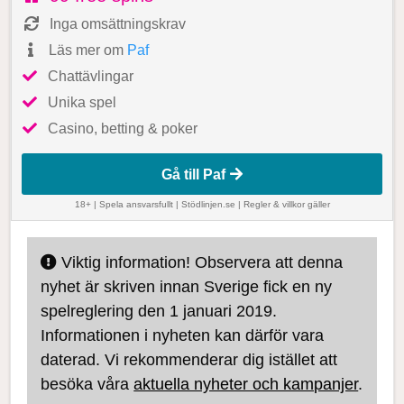
Inga omsättningskrav
Läs mer om
Paf
Chattävlingar
Unika spel
Casino, betting & poker
Gå till Paf
18+ | Spela ansvarsfullt |
Stödlinjen.se
|
Regler & villkor gäller
Viktig information! Observera att denna
nyhet är skriven innan Sverige fick en ny
spelreglering den 1 januari 2019.
Informationen i nyheten kan därför vara
daterad. Vi rekommenderar dig istället att
besöka våra
aktuella nyheter och kampanjer
.