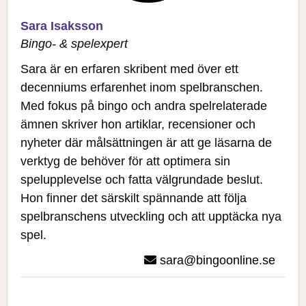
Sara Isaksson
Bingo- & spelexpert
Sara är en erfaren skribent med över ett
decenniums erfarenhet inom spelbranschen.
Med fokus på bingo och andra spelrelaterade
ämnen skriver hon artiklar, recensioner och
nyheter där målsättningen är att ge läsarna de
verktyg de behöver för att optimera sin
spelupplevelse och fatta välgrundade beslut.
Hon finner det särskilt spännande att följa
spelbranschens utveckling och att upptäcka nya
spel.
sara@bingoonline.se