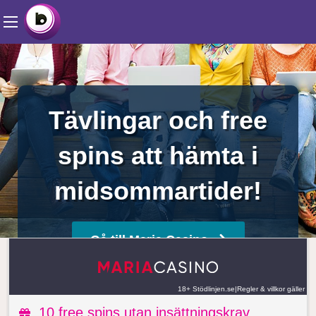
Tävlingar och free
spins att hämta i
midsommartider!
Gå till Maria Casino
Publicerad: 2013-06-
20
Skribent:
Sara Isaksson
18+ Stödlinjen.se
|
Regler & villkor gäller
18+ | Spela ansvarsfullt |
Stödlinjen.se
|
Regler & villkor gäller
10 free spins utan insättningskrav