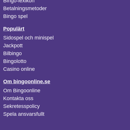
Bingo-lexikon
Betalningsmetoder
Bingo spel
Populärt
Sidospel och minispel
Jackpott
Bilbingo
Bingolotto
Casino online
Om bingoonline.se
Om Bingoonline
Kontakta oss
Sekretesspolicy
Spela ansvarsfullt