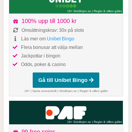
18+ Stödlinjen.se
|
Regler & villkor gäller
100% upp till 1000 kr
Omsättningskrav: 30x på slots
Läs mer om
Unibet Bingo
Flera bonusar att välja mellan
Jackpottar i bingon
Odds, poker & casino
Gå till Unibet Bingo
18+ | Spela ansvarsfullt |
Stödlinjen.se
|
Regler & villkor gäller
18+ Stödlinjen.se
|
Regler & villkor gäller
99 free spins