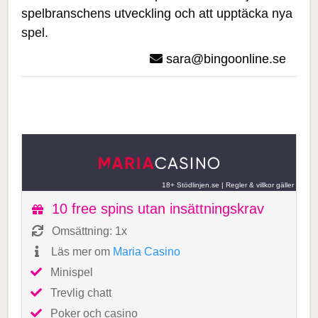
spelbranschens utveckling och att upptäcka nya
spel.
sara@bingoonline.se
18+ Stödlinjen.se
|
Regler & villkor gäller
10 free spins utan insättningskrav
Omsättning: 1x
Läs mer om
Maria Casino
Minispel
Trevlig chatt
Poker och casino