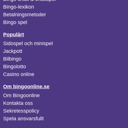
Bingo-lexikon
Betalningsmetoder
Bingo spel
Populärt
Sidospel och minispel
Jackpott
Bilbingo
Bingolotto
Casino online
Om bingoonline.se
Om Bingoonline
Kontakta oss
Sekretesspolicy
Spela ansvarsfullt