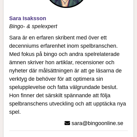
Sara Isaksson
Bingo- & spelexpert
Sara är en erfaren skribent med över ett
decenniums erfarenhet inom spelbranschen.
Med fokus på bingo och andra spelrelaterade
ämnen skriver hon artiklar, recensioner och
nyheter där målsättningen är att ge läsarna de
verktyg de behöver för att optimera sin
spelupplevelse och fatta välgrundade beslut.
Hon finner det särskilt spännande att följa
spelbranschens utveckling och att upptäcka nya
spel.
sara@bingoonline.se