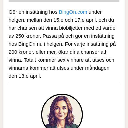
Gör en insättning hos
BingOn.com
under
helgen, mellan den 15:e och 17:e april, och du
har chansen att vinna biobiljetter med ett värde
av 250 kronor. Passa på och gör en instättning
hos BingOn nu i helgen. För varje insättning på
200 kronor, eller mer, ökar dina chanser att
vinna. Totalt kommer sex vinnare att utses och
vinnarna kommer att utses under måndagen
den 18:e april.