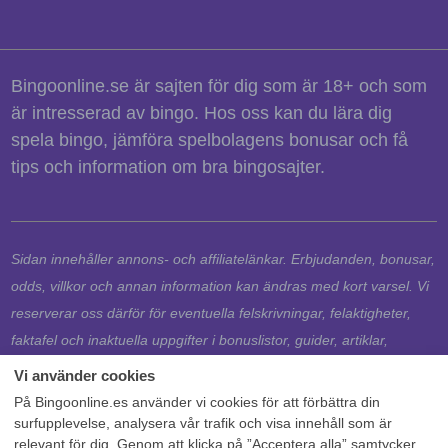
Bingoonline.se är sajten för dig som är 18+ och som
är intresserad av bingo. Hos oss kan du lära dig
spela bingo, jämföra spelbolagens bonusar och få
tips och information om bra bingosajter.
Sidan innehåller annons- och affiliatelänkar. Erbjudanden, bonusar,
odds, villkor och annan information kan ändras med kort varsel. Vi
reserverar oss därför för eventuella felskrivningar, felaktigheter,
faktafel och inaktuella uppgifter i bonuslistor, guider, artiklar,
jämförelser och nyheter. Det är alltid spelbolagets egna regler och
villkor samt aktuella uppgifter på respektive spelbolags webbplats
På Bingoonline.es använder vi cookies för att förbättra din
som gäller. 18+ Spela ansvarsfullt.
surfupplevelse, analysera vår trafik och visa innehåll som är
relevant för dig. Genom att klicka på ”Acceptera alla” samtycker