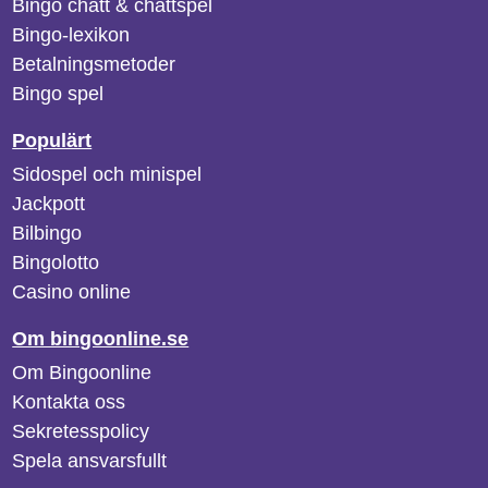
Bingo chatt & chattspel
Bingo-lexikon
Betalningsmetoder
Bingo spel
Populärt
Sidospel och minispel
Jackpott
Bilbingo
Bingolotto
Casino online
Om bingoonline.se
Om Bingoonline
Kontakta oss
Sekretesspolicy
Spela ansvarsfullt