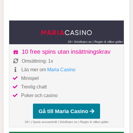
18+ Stödlinjen.se
|
Regler & villkor gäller
10 free spins utan insättningskrav
Omsättning: 1x
Läs mer om
Maria Casino
Minispel
Trevlig chatt
Poker och casino
Gå till Maria Casino
18+ | Spela ansvarsfullt |
Stödlinjen.se
|
Regler & villkor gäller