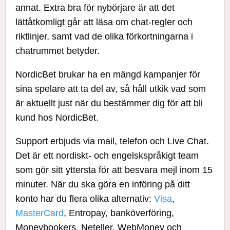
annat. Extra bra för nybörjare är att det
lättåtkomligt går att läsa om chat-regler och
riktlinjer, samt vad de olika förkortningarna i
chatrummet betyder.
NordicBet brukar ha en mängd kampanjer för
sina spelare att ta del av, så håll utkik vad som
är aktuellt just när du bestämmer dig för att bli
kund hos NordicBet.
Support erbjuds via mail, telefon och Live Chat.
Det är ett nordiskt- och engelskspråkigt team
som gör sitt yttersta för att besvara mejl inom 15
minuter. När du ska göra en införing på ditt
konto har du flera olika alternativ:
Visa
,
MasterCard
, Entropay, banköverföring,
Moneybookers, Neteller, WebMoney och