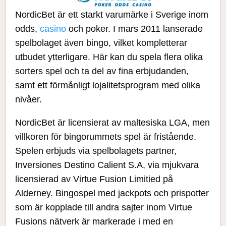
NordicBet är ett starkt varumärke i Sverige inom
odds,
casino
och poker. I mars 2011 lanserade
spelbolaget även bingo, vilket kompletterar
utbudet ytterligare. Här kan du spela flera olika
sorters spel och ta del av fina erbjudanden,
samt ett förmånligt lojalitetsprogram med olika
nivåer.
NordicBet är licensierat av maltesiska LGA, men
villkoren för bingorummets spel är fristående.
Spelen erbjuds via spelbolagets partner,
Inversiones Destino Calient S.A, via mjukvara
licensierad av Virtue Fusion Limitied på
Alderney. Bingospel med jackpots och prispotter
som är kopplade till andra sajter inom Virtue
Fusions nätverk är markerade i med en