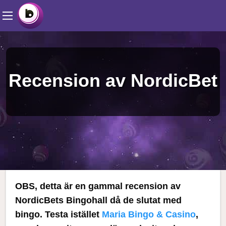
Recension av NordicBet
OBS, detta är en gammal recension av
NordicBets Bingohall då de slutat med
bingo. Testa istället
Maria Bingo & Casino
,