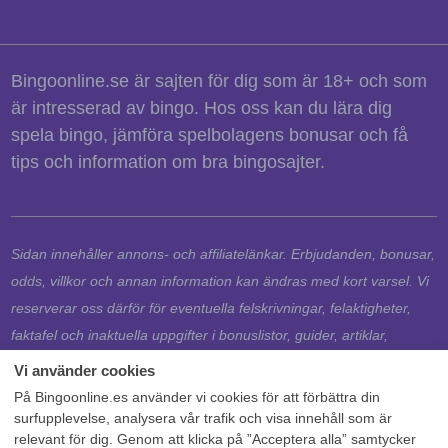
Bingoonline.se är sajten för dig som är 18+ och som
är intresserad av bingo. Hos oss kan du lära dig
spela bingo, jämföra spelbolagens bonusar och få
tips och information om bra bingosajter.
Sidan innehåller annons- och affiliatelänkar. Erbjudanden, bonusar,
odds, villkor och annan information kan ändras med kort varsel. Vi
reserverar oss därför för eventuella felskrivningar, felaktigheter,
faktafel och inaktuella uppgifter i bonuslistor, guider, artiklar,
jämförelser och nyheter. Det är alltid spelbolagets egna regler och
villkor samt aktuella uppgifter på respektive spelbolags webbplats
På Bingoonline.es använder vi cookies för att förbättra din
som gäller. 18+ Spela ansvarsfullt.
surfupplevelse, analysera vår trafik och visa innehåll som är
relevant för dig. Genom att klicka på ”Acceptera alla” samtycker