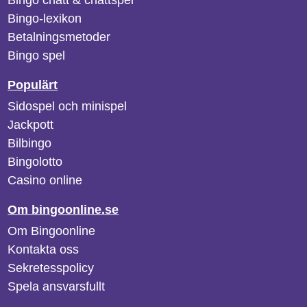
Bingo-lexikon
Betalningsmetoder
Bingo spel
Populärt
Sidospel och minispel
Jackpott
Bilbingo
Bingolotto
Casino online
Om bingoonline.se
Om Bingoonline
Kontakta oss
Sekretesspolicy
Spela ansvarsfullt