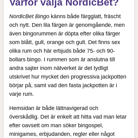
Varför välja NordicBet?
NordicBet Bingo
känns både färgglatt, fräscht
och nytt. Den lila färgen är genomgående, men
även bingorummen är döpta efter olika färger
som blått, gult, orange och gult. Det finns sex
olika rum och här erbjuds både 75- och 90-
bollars bingo. I rummen som är anslutna till
andra sajter inom nätverket är det tydligt
utskrivet hur mycket den progressiva jackpotten
börjar på, samt vad den fasta jackpotten är i
varje rum.
Hemsidan är både lättnavigerad och
överskådlig. Det är enkelt att hitta vad man letar
efter oavsett om man söker bingospel,
minigames, erbjudanden, regler eller något