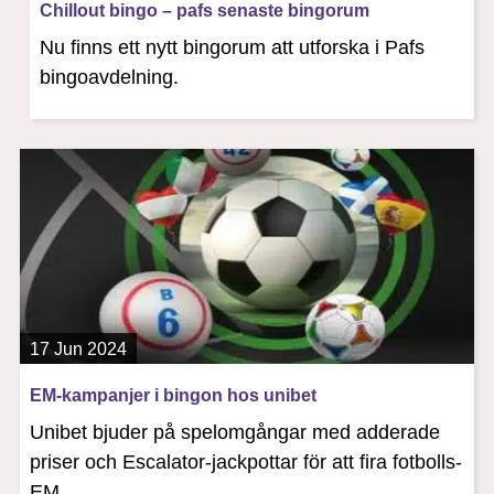
Chillout bingo – pafs senaste bingorum
Nu finns ett nytt bingorum att utforska i Pafs
bingoavdelning.
17 Jun 2024
EM-kampanjer i bingon hos unibet
Unibet bjuder på spelomgångar med adderade
priser och Escalator-jackpottar för att fira fotbolls-
EM.