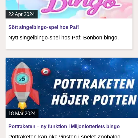
22 Apr 2024
Sött singelbingo-spel hos Paf!
Nytt singelbingo-spel hos Paf: Bonbon bingo.
18 Mar 2024
Pottraketen – ny funktion i Miljonlotteriets bingo
Pottraketen kan öka vinsten i spelet Zoobaloo