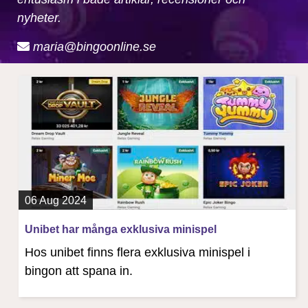
nyheter.
maria@bingoonline.se
06 Aug 2024
Unibet har många exklusiva minispel
Hos unibet finns flera exklusiva minispel i
bingon att spana in.