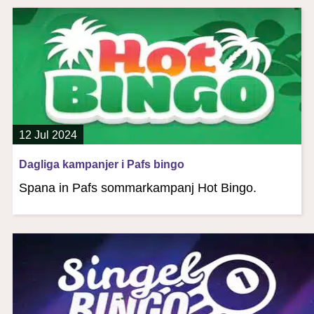
12 Jul 2024
Dagliga kampanjer i Pafs bingo
Spana in Pafs sommarkampanj Hot Bingo.