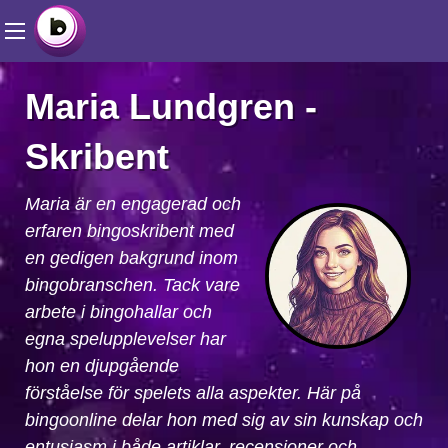
Maria Lundgren -
Skribent
Maria är en engagerad och
erfaren bingoskribent med
en gedigen bakgrund inom
bingobranschen. Tack vare
arbete i bingohallar och
egna spelupplevelser har
hon en djupgående
förståelse för spelets alla aspekter. Här på
bingoonline delar hon med sig av sin kunskap och
entusiasm i både artiklar, recensioner och