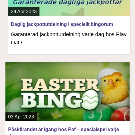
24 Apr 2023
Daglig jackpottutdelning i speciellt bingorum
Garanterad jackpottutdelning varje dag hos Play
OJO.
03 Apr 2023
Påskfirandet är igång hos Paf – specialspel varje