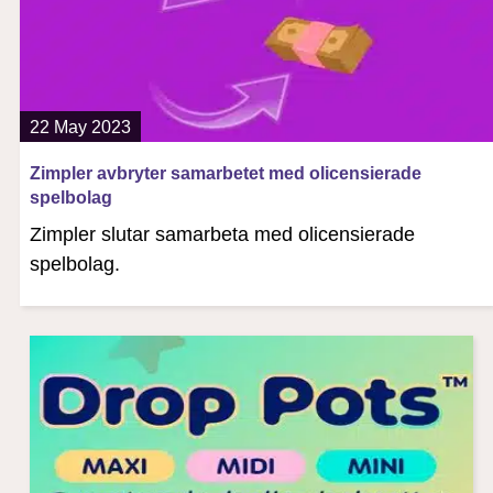
22 May 2023
Zimpler avbryter samarbetet med olicensierade
spelbolag
Zimpler slutar samarbeta med olicensierade
spelbolag.