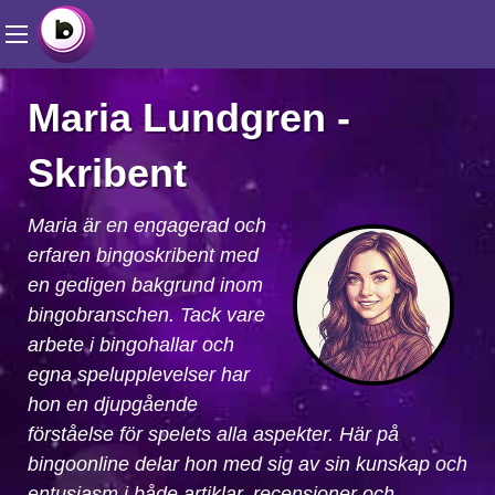
Maria Lundgren -
Skribent
Maria är en engagerad och
erfaren bingoskribent med
en gedigen bakgrund inom
bingobranschen. Tack vare
arbete i bingohallar och
egna spelupplevelser har
hon en djupgående
förståelse för spelets alla aspekter. Här på
bingoonline delar hon med sig av sin kunskap och
entusiasm i både artiklar, recensioner och