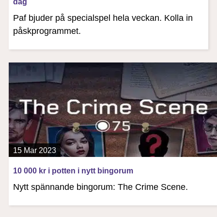
dag
Paf bjuder på specialspel hela veckan. Kolla in
påskprogrammet.
15 Mar 2023
10 000 kr i potten i nytt bingorum
Nytt spännande bingorum: The Crime Scene.