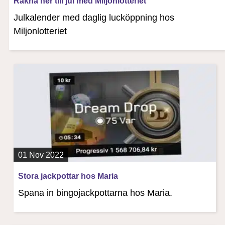
Räkna ner till jul med Miljonlotteriet
Julkalender med daglig lucköppning hos
Miljonlotteriet
01 Nov 2022
Stora jackpottar hos Maria
Spana in bingojackpottarna hos Maria.