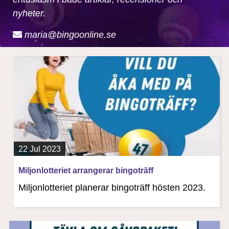
nyheter.
maria@bingoonline.se
22 Jul 2023
Miljonlotteriet arrangerar bingoträff
Miljonlotteriet planerar bingoträff hösten 2023.